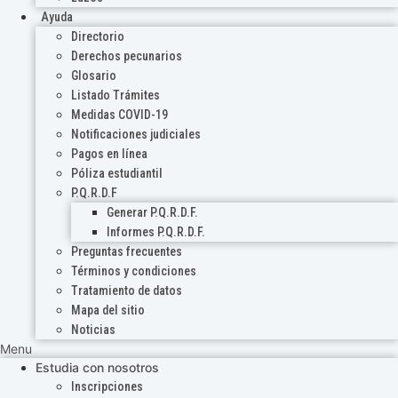
Ayuda
Directorio
Derechos pecunarios
Glosario
Listado Trámites
Medidas COVID-19
Notificaciones judiciales
Pagos en línea
Póliza estudiantil
P.Q.R.D.F
Generar P.Q.R.D.F.
Informes P.Q.R.D.F.
Preguntas frecuentes
Términos y condiciones
Tratamiento de datos
Mapa del sitio
Noticias
Menu
Estudia con nosotros
Inscripciones