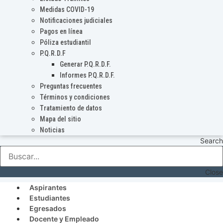
Medidas COVID-19
Notificaciones judiciales
Pagos en línea
Póliza estudiantil
P.Q.R.D.F
Generar P.Q.R.D.F.
Informes P.Q.R.D.F.
Preguntas frecuentes
Términos y condiciones
Tratamiento de datos
Mapa del sitio
Noticias
Search
Close
Aspirantes
Estudiantes
Egresados
Docente y Empleado