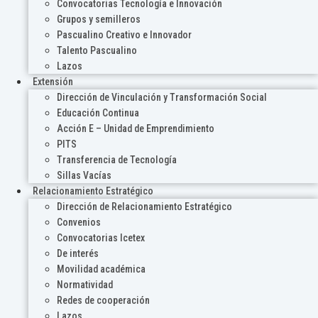
Convocatorias Tecnología e Innovación
Grupos y semilleros
Pascualino Creativo e Innovador
Talento Pascualino
Lazos
Extensión
Dirección de Vinculación y Transformación Social
Educación Continua
Acción E – Unidad de Emprendimiento
PITS
Transferencia de Tecnología
Sillas Vacías
Relacionamiento Estratégico
Dirección de Relacionamiento Estratégico
Convenios
Convocatorias Icetex
De interés
Movilidad académica
Normatividad
Redes de cooperación
Lazos