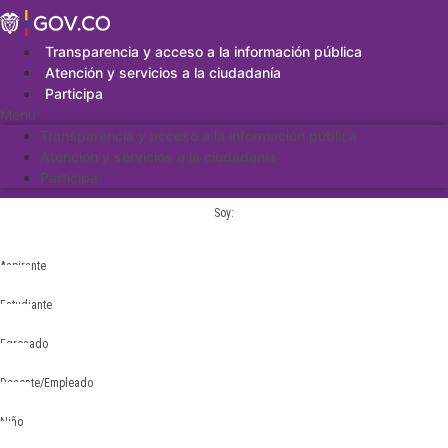
Saltar
al
contenido
Transparencia y acceso a la información pública
Atención y servicios a la ciudadanía
Participa
Menu
Transparencia y acceso a la información pública
Atención y servicios a la ciudadanía
Participa
Soy:
Aspirante
Estudiante
Egresado
Docente/Empleado
Niño