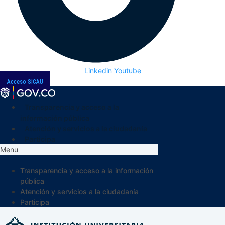
Linkedin
Youtube
Acceso SICAU
Transparencia y acceso a la
información pública
Atención y servicios a la ciudadanía
Participa
Menu
Transparencia y acceso a la información
pública
Atención y servicios a la ciudadanía
Participa