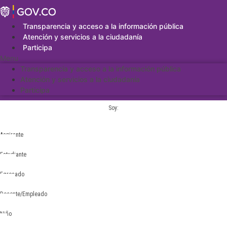
Saltar
al
contenido
Transparencia y acceso a la información pública
Atención y servicios a la ciudadanía
Participa
Menu
Transparencia y acceso a la información pública
Atención y servicios a la ciudadanía
Participa
Soy:
Aspirante
Estudiante
Egresado
Docente/Empleado
Niño