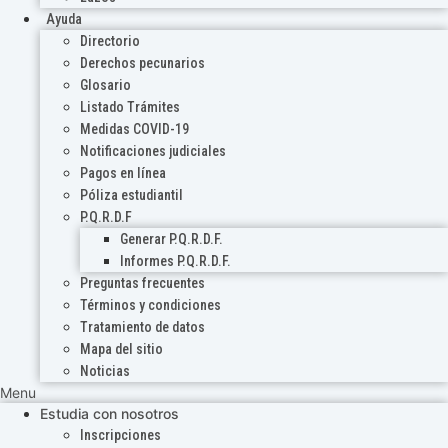
Ayuda
Directorio
Derechos pecunarios
Glosario
Listado Trámites
Medidas COVID-19
Notificaciones judiciales
Pagos en línea
Póliza estudiantil
P.Q.R.D.F
Generar P.Q.R.D.F.
Informes P.Q.R.D.F.
Preguntas frecuentes
Términos y condiciones
Tratamiento de datos
Mapa del sitio
Noticias
Menu
Estudia con nosotros
Inscripciones