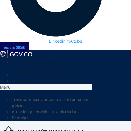
Linkedin
Youtube
Acceso SICAU
Transparencia y acceso a la
información pública
Atención y servicios a la ciudadanía
Participa
Menu
Transparencia y acceso a la información
pública
Atención y servicios a la ciudadanía
Participa