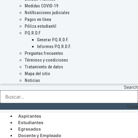
Medidas COVID-19
Notificaciones judiciales
Pagos en línea
Póliza estudiantil
P.Q.R.D.F
Generar P.Q.R.D.F.
Informes P.Q.R.D.F.
Preguntas frecuentes
Términos y condiciones
Tratamiento de datos
Mapa del sitio
Noticias
Search
Close
Aspirantes
Estudiantes
Egresados
Docente y Empleado