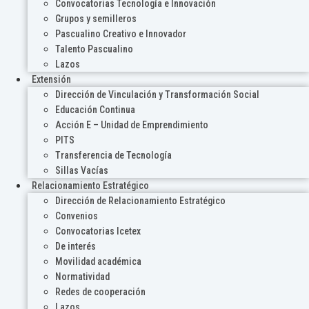
Convocatorias Tecnología e Innovación
Grupos y semilleros
Pascualino Creativo e Innovador
Talento Pascualino
Lazos
Extensión
Dirección de Vinculación y Transformación Social
Educación Continua
Acción E – Unidad de Emprendimiento
PITS
Transferencia de Tecnología
Sillas Vacías
Relacionamiento Estratégico
Dirección de Relacionamiento Estratégico
Convenios
Convocatorias Icetex
De interés
Movilidad académica
Normatividad
Redes de cooperación
Lazos