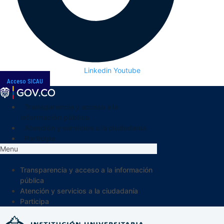
Linkedin
Youtube
Acceso SICAU
Transparencia y acceso a la
información pública
Atención y servicios a la ciudadanía
Participa
Menu
Transparencia y acceso a la información
pública
Atención y servicios a la ciudadanía
Participa