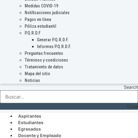
Medidas COVID-19
Notificaciones judiciales
Pagos en línea
Póliza estudiantil
P.Q.R.D.F
Generar P.Q.R.D.F.
Informes P.Q.R.D.F.
Preguntas frecuentes
Términos y condiciones
Tratamiento de datos
Mapa del sitio
Noticias
Search
Close
Aspirantes
Estudiantes
Egresados
Docente y Empleado