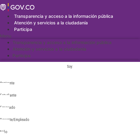
Saltar
al
contenido
Transparencia y acceso a la información pública
Atención y servicios a la ciudadanía
Participa
Menu
Transparencia y acceso a la información pública
Atención y servicios a la ciudadanía
Participa
Soy:
Aspirante
Estudiante
Egresado
Docente/Empleado
Niño