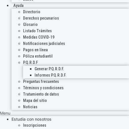
Ayuda
Directorio
Derechos pecunarios
Glosario
Listado Trámites
Medidas COVID-19
Notificaciones judiciales
Pagos en línea
Póliza estudiantil
P.Q.R.D.F
Generar P.Q.R.D.F.
Informes P.Q.R.D.F.
Preguntas frecuentes
Términos y condiciones
Tratamiento de datos
Mapa del sitio
Noticias
Menu
Estudia con nosotros
Inscripciones