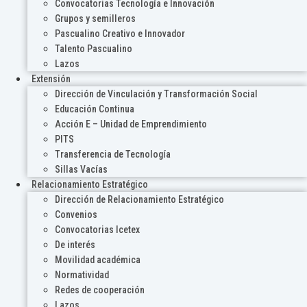
Convocatorias Tecnología e Innovación
Grupos y semilleros
Pascualino Creativo e Innovador
Talento Pascualino
Lazos
Extensión
Dirección de Vinculación y Transformación Social
Educación Continua
Acción E – Unidad de Emprendimiento
PITS
Transferencia de Tecnología
Sillas Vacías
Relacionamiento Estratégico
Dirección de Relacionamiento Estratégico
Convenios
Convocatorias Icetex
De interés
Movilidad académica
Normatividad
Redes de cooperación
Lazos