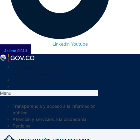
Linkedin
Youtube
Acceso SICAU
Transparencia y acceso a la
información pública
Atención y servicios a la ciudadanía
Participa
Menu
Transparencia y acceso a la información
pública
Atención y servicios a la ciudadanía
Participa