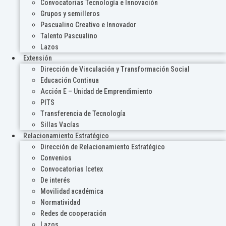
Convocatorias Tecnología e Innovación
Grupos y semilleros
Pascualino Creativo e Innovador
Talento Pascualino
Lazos
Extensión
Dirección de Vinculación y Transformación Social
Educación Continua
Acción E – Unidad de Emprendimiento
PITS
Transferencia de Tecnología
Sillas Vacías
Relacionamiento Estratégico
Dirección de Relacionamiento Estratégico
Convenios
Convocatorias Icetex
De interés
Movilidad académica
Normatividad
Redes de cooperación
Lazos