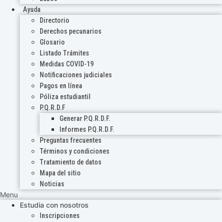
Ayuda
Directorio
Derechos pecunarios
Glosario
Listado Trámites
Medidas COVID-19
Notificaciones judiciales
Pagos en línea
Póliza estudiantil
P.Q.R.D.F
Generar P.Q.R.D.F.
Informes P.Q.R.D.F.
Preguntas frecuentes
Términos y condiciones
Tratamiento de datos
Mapa del sitio
Noticias
Menu
Estudia con nosotros
Inscripciones