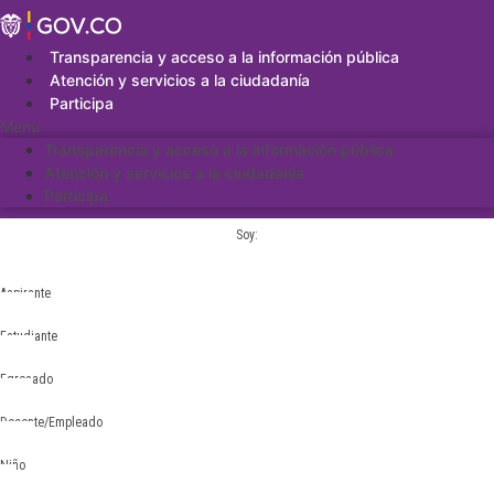
Saltar
al
contenido
Transparencia y acceso a la información pública
Atención y servicios a la ciudadanía
Participa
Menu
Transparencia y acceso a la información pública
Atención y servicios a la ciudadanía
Participa
Soy:
Aspirante
Estudiante
Egresado
Docente/Empleado
Niño