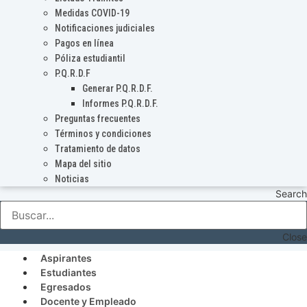
Medidas COVID-19
Notificaciones judiciales
Pagos en línea
Póliza estudiantil
P.Q.R.D.F
Generar P.Q.R.D.F.
Informes P.Q.R.D.F.
Preguntas frecuentes
Términos y condiciones
Tratamiento de datos
Mapa del sitio
Noticias
Search
Close
Aspirantes
Estudiantes
Egresados
Docente y Empleado