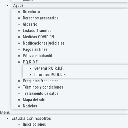
Ayuda
Directorio
Derechos pecunarios
Glosario
Listado Trámites
Medidas COVID-19
Notificaciones judiciales
Pagos en línea
Póliza estudiantil
P.Q.R.D.F
Generar P.Q.R.D.F.
Informes P.Q.R.D.F.
Preguntas frecuentes
Términos y condiciones
Tratamiento de datos
Mapa del sitio
Noticias
Menu
Estudia con nosotros
Inscripciones