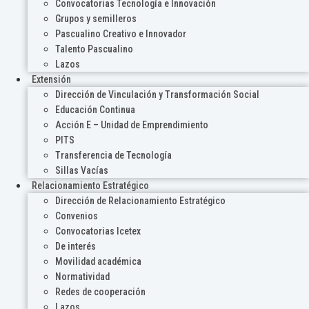
Convocatorias Tecnología e Innovación
Grupos y semilleros
Pascualino Creativo e Innovador
Talento Pascualino
Lazos
Extensión
Dirección de Vinculación y Transformación Social
Educación Continua
Acción E – Unidad de Emprendimiento
PITS
Transferencia de Tecnología
Sillas Vacías
Relacionamiento Estratégico
Dirección de Relacionamiento Estratégico
Convenios
Convocatorias Icetex
De interés
Movilidad académica
Normatividad
Redes de cooperación
Lazos