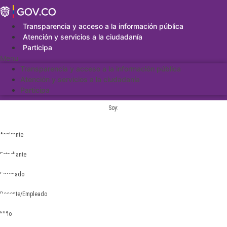
Saltar
al
contenido
Transparencia y acceso a la información pública
Atención y servicios a la ciudadanía
Participa
Menu
Transparencia y acceso a la información pública
Atención y servicios a la ciudadanía
Participa
Soy:
Aspirante
Estudiante
Egresado
Docente/Empleado
Niño