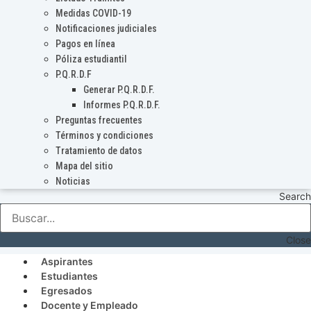
Medidas COVID-19
Notificaciones judiciales
Pagos en línea
Póliza estudiantil
P.Q.R.D.F
Generar P.Q.R.D.F.
Informes P.Q.R.D.F.
Preguntas frecuentes
Términos y condiciones
Tratamiento de datos
Mapa del sitio
Noticias
Search
Close
Aspirantes
Estudiantes
Egresados
Docente y Empleado