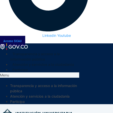
Linkedin
Youtube
Acceso SICAU
Transparencia y acceso a la
información pública
Atención y servicios a la ciudadanía
Participa
Menu
Transparencia y acceso a la información
pública
Atención y servicios a la ciudadanía
Participa