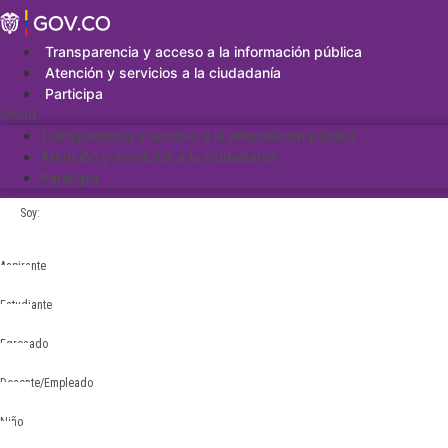
Saltar
al
contenido
Transparencia y acceso a la información pública
Atención y servicios a la ciudadanía
Participa
Menu
Transparencia y acceso a la información pública
Atención y servicios a la ciudadanía
Participa
Soy:
Aspirante
Estudiante
Egresado
Docente/Empleado
Niño