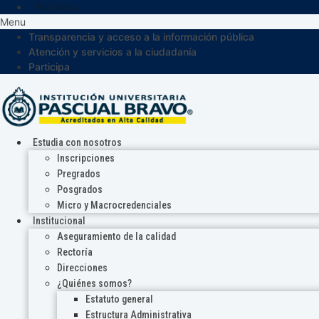
Participa
Menu
Transparencia y acceso a la información pública
Atención y servicios a la ciudadanía
Participa
Estudia con nosotros
Inscripciones
Pregrados
Posgrados
Micro y Macrocredenciales
Institucional
Aseguramiento de la calidad
Rectoría
Direcciones
¿Quiénes somos?
Estatuto general
Estructura Administrativa