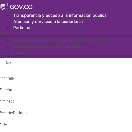
Saltar
al
contenido
Transparencia y acceso a la información pública
Atención y servicios a la ciudadanía
Participa
Menu
Transparencia y acceso a la información pública
Atención y servicios a la ciudadanía
Participa
Soy:
Aspirante
Estudiante
Egresado
Docente/Empleado
Niño