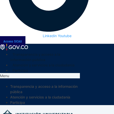
Linkedin
Youtube
Acceso SICAU
Transparencia y acceso a la
información pública
Atención y servicios a la ciudadanía
Participa
Menu
Transparencia y acceso a la información
pública
Atención y servicios a la ciudadanía
Participa