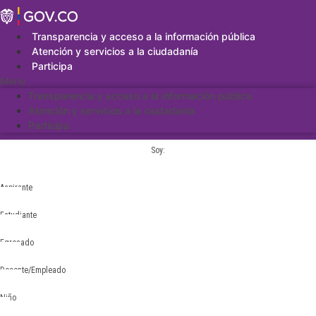
Saltar
al
contenido
Transparencia y acceso a la información pública
Atención y servicios a la ciudadanía
Participa
Menu
Transparencia y acceso a la información pública
Atención y servicios a la ciudadanía
Participa
Soy:
Aspirante
Estudiante
Egresado
Docente/Empleado
Niño