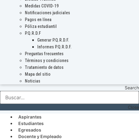
Medidas COVID-19
Notificaciones judiciales
Pagos en línea
Póliza estudiantil
P.Q.R.D.F
Generar P.Q.R.D.F.
Informes P.Q.R.D.F.
Preguntas frecuentes
Términos y condiciones
Tratamiento de datos
Mapa del sitio
Noticias
Search
Close
Aspirantes
Estudiantes
Egresados
Docente y Empleado