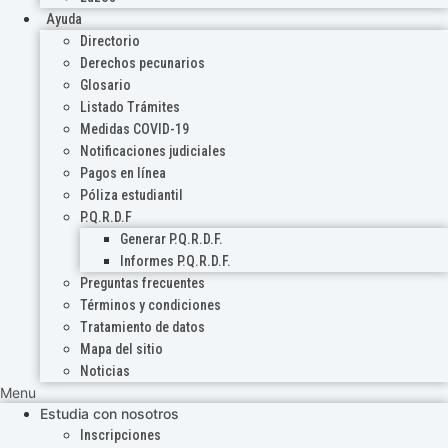
Ayuda
Directorio
Derechos pecunarios
Glosario
Listado Trámites
Medidas COVID-19
Notificaciones judiciales
Pagos en línea
Póliza estudiantil
P.Q.R.D.F
Generar P.Q.R.D.F.
Informes P.Q.R.D.F.
Preguntas frecuentes
Términos y condiciones
Tratamiento de datos
Mapa del sitio
Noticias
Menu
Estudia con nosotros
Inscripciones