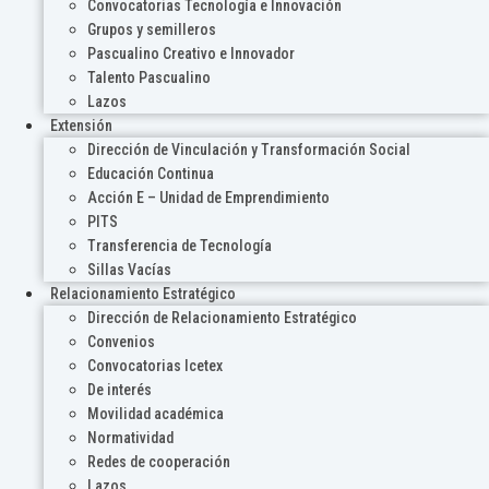
Convocatorias Tecnología e Innovación
Grupos y semilleros
Pascualino Creativo e Innovador
Talento Pascualino
Lazos
Extensión
Dirección de Vinculación y Transformación Social
Educación Continua
Acción E – Unidad de Emprendimiento
PITS
Transferencia de Tecnología
Sillas Vacías
Relacionamiento Estratégico
Dirección de Relacionamiento Estratégico
Convenios
Convocatorias Icetex
De interés
Movilidad académica
Normatividad
Redes de cooperación
Lazos