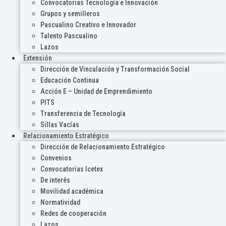
Convocatorias Tecnología e Innovación
Grupos y semilleros
Pascualino Creativo e Innovador
Talento Pascualino
Lazos
Extensión
Dirección de Vinculación y Transformación Social
Educación Continua
Acción E – Unidad de Emprendimiento
PITS
Transferencia de Tecnología
Sillas Vacías
Relacionamiento Estratégico
Dirección de Relacionamiento Estratégico
Convenios
Convocatorias Icetex
De interés
Movilidad académica
Normatividad
Redes de cooperación
Lazos