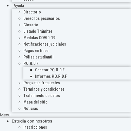
Ayuda
Directorio
Derechos pecunarios
Glosario
Listado Trámites
Medidas COVID-19
Notificaciones judiciales
Pagos en línea
Póliza estudiantil
P.Q.R.D.F
Generar P.Q.R.D.F.
Informes P.Q.R.D.F.
Preguntas frecuentes
Términos y condiciones
Tratamiento de datos
Mapa del sitio
Noticias
Menu
Estudia con nosotros
Inscripciones