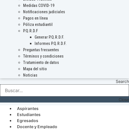
Medidas COVID-19
Notificaciones judiciales
Pagos en línea
Póliza estudiantil
P.Q.R.D.F
Generar P.Q.R.D.F.
Informes P.Q.R.D.F.
Preguntas frecuentes
Términos y condiciones
Tratamiento de datos
Mapa del sitio
Noticias
Search
Close
Aspirantes
Estudiantes
Egresados
Docente y Empleado