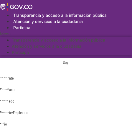
Saltar
al
contenido
Transparencia y acceso a la información pública
Atención y servicios a la ciudadanía
Participa
Menu
Transparencia y acceso a la información pública
Atención y servicios a la ciudadanía
Participa
Soy:
Aspirante
Estudiante
Egresado
Docente/Empleado
Niño