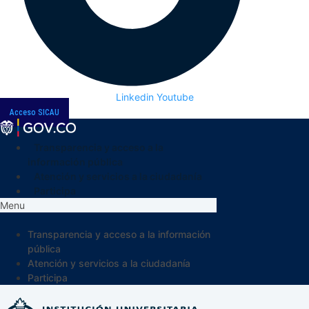
Linkedin
Youtube
Acceso SICAU
Transparencia y acceso a la
información pública
Atención y servicios a la ciudadanía
Participa
Menu
Transparencia y acceso a la información
pública
Atención y servicios a la ciudadanía
Participa