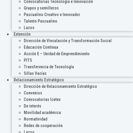
Convocatorias Tecnología e Innovación
Grupos y semilleros
Pascualino Creativo e Innovador
Talento Pascualino
Lazos
Extensión
Dirección de Vinculación y Transformación Social
Educación Continua
Acción E – Unidad de Emprendimiento
PITS
Transferencia de Tecnología
Sillas Vacías
Relacionamiento Estratégico
Dirección de Relacionamiento Estratégico
Convenios
Convocatorias Icetex
De interés
Movilidad académica
Normatividad
Redes de cooperación
Lazos