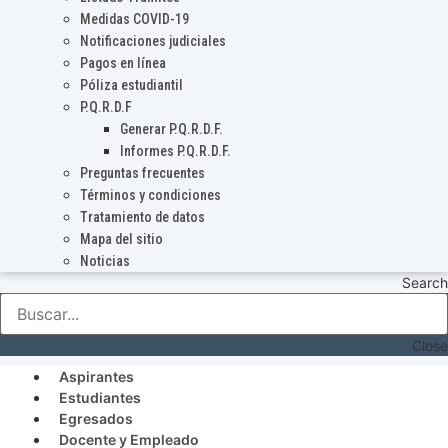
Medidas COVID-19
Notificaciones judiciales
Pagos en línea
Póliza estudiantil
P.Q.R.D.F
Generar P.Q.R.D.F.
Informes P.Q.R.D.F.
Preguntas frecuentes
Términos y condiciones
Tratamiento de datos
Mapa del sitio
Noticias
Search
Close
Aspirantes
Estudiantes
Egresados
Docente y Empleado