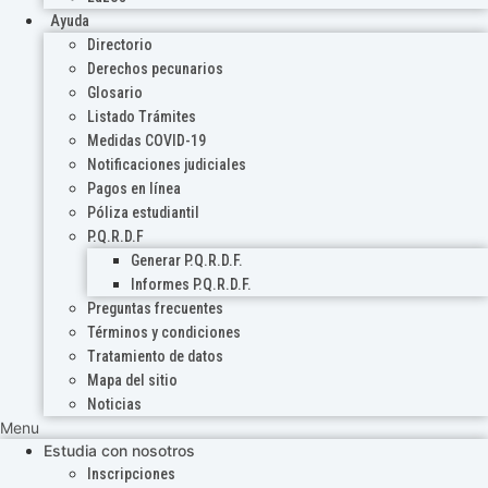
Ayuda
Directorio
Derechos pecunarios
Glosario
Listado Trámites
Medidas COVID-19
Notificaciones judiciales
Pagos en línea
Póliza estudiantil
P.Q.R.D.F
Generar P.Q.R.D.F.
Informes P.Q.R.D.F.
Preguntas frecuentes
Términos y condiciones
Tratamiento de datos
Mapa del sitio
Noticias
Menu
Estudia con nosotros
Inscripciones