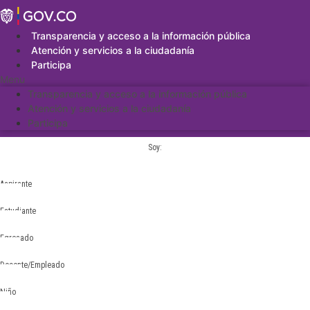
Saltar
al
contenido
Transparencia y acceso a la información pública
Atención y servicios a la ciudadanía
Participa
Menu
Transparencia y acceso a la información pública
Atención y servicios a la ciudadanía
Participa
Soy:
Aspirante
Estudiante
Egresado
Docente/Empleado
Niño