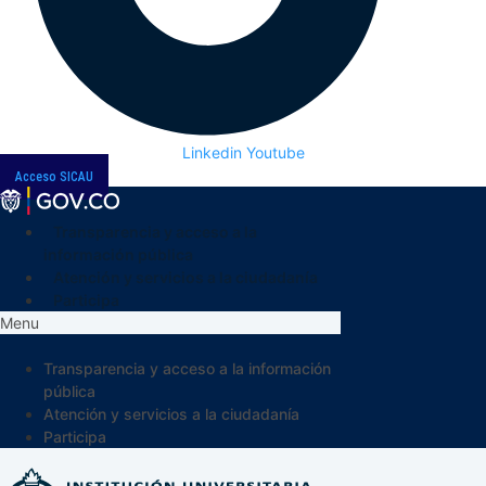
Linkedin
Youtube
Acceso SICAU
Transparencia y acceso a la
información pública
Atención y servicios a la ciudadanía
Participa
Menu
Transparencia y acceso a la información
pública
Atención y servicios a la ciudadanía
Participa