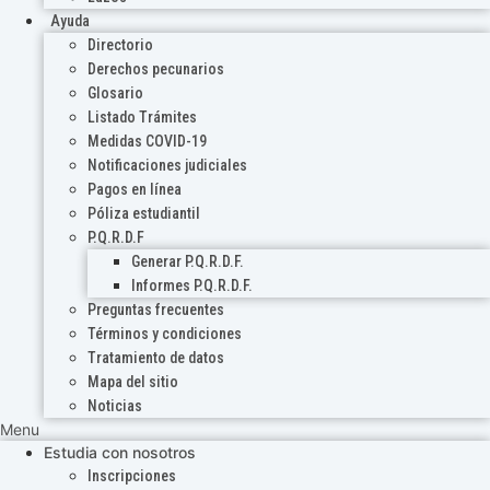
Ayuda
Directorio
Derechos pecunarios
Glosario
Listado Trámites
Medidas COVID-19
Notificaciones judiciales
Pagos en línea
Póliza estudiantil
P.Q.R.D.F
Generar P.Q.R.D.F.
Informes P.Q.R.D.F.
Preguntas frecuentes
Términos y condiciones
Tratamiento de datos
Mapa del sitio
Noticias
Menu
Estudia con nosotros
Inscripciones