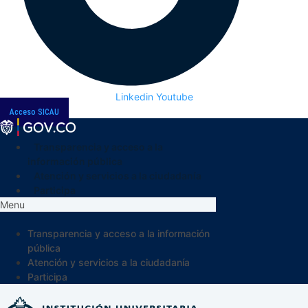
Linkedin
Youtube
Acceso SICAU
Transparencia y acceso a la
información pública
Atención y servicios a la ciudadanía
Participa
Menu
Transparencia y acceso a la información
pública
Atención y servicios a la ciudadanía
Participa