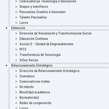
Convocatorias Tecnología e Innovación
Grupos y semilleros
Pascualino Creativo e Innovador
Talento Pascualino
Lazos
Extensión
Dirección de Vinculación y Transformación Social
Educación Continua
Acción E – Unidad de Emprendimiento
PITS
Transferencia de Tecnología
Sillas Vacías
Relacionamiento Estratégico
Dirección de Relacionamiento Estratégico
Convenios
Convocatorias Icetex
De interés
Movilidad académica
Normatividad
Redes de cooperación
Lazos