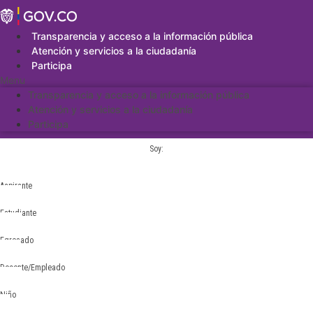
Saltar
al
contenido
Transparencia y acceso a la información pública
Atención y servicios a la ciudadanía
Participa
Menu
Transparencia y acceso a la información pública
Atención y servicios a la ciudadanía
Participa
Soy:
Aspirante
Estudiante
Egresado
Docente/Empleado
Niño