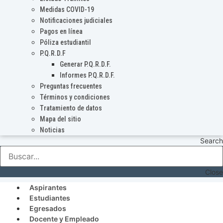
Medidas COVID-19
Notificaciones judiciales
Pagos en línea
Póliza estudiantil
P.Q.R.D.F
Generar P.Q.R.D.F.
Informes P.Q.R.D.F.
Preguntas frecuentes
Términos y condiciones
Tratamiento de datos
Mapa del sitio
Noticias
Search
Close
Aspirantes
Estudiantes
Egresados
Docente y Empleado