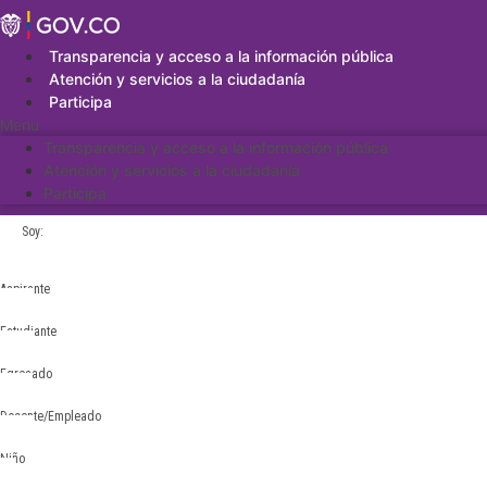
Saltar
al
contenido
Transparencia y acceso a la información pública
Atención y servicios a la ciudadanía
Participa
Menu
Transparencia y acceso a la información pública
Atención y servicios a la ciudadanía
Participa
Soy:
Aspirante
Estudiante
Egresado
Docente/Empleado
Niño