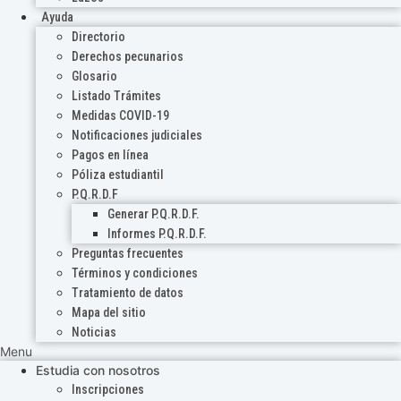
Ayuda
Directorio
Derechos pecunarios
Glosario
Listado Trámites
Medidas COVID-19
Notificaciones judiciales
Pagos en línea
Póliza estudiantil
P.Q.R.D.F
Generar P.Q.R.D.F.
Informes P.Q.R.D.F.
Preguntas frecuentes
Términos y condiciones
Tratamiento de datos
Mapa del sitio
Noticias
Menu
Estudia con nosotros
Inscripciones