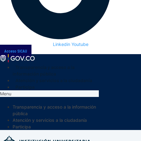
Linkedin
Youtube
Acceso SICAU
Transparencia y acceso a la
información pública
Atención y servicios a la ciudadanía
Participa
Menu
Transparencia y acceso a la información
pública
Atención y servicios a la ciudadanía
Participa