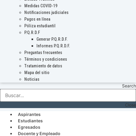
Medidas COVID-19
Notificaciones judiciales
Pagos en línea
Póliza estudiantil
P.Q.R.D.F
Generar P.Q.R.D.F.
Informes P.Q.R.D.F.
Preguntas frecuentes
Términos y condiciones
Tratamiento de datos
Mapa del sitio
Noticias
Search
Close
Aspirantes
Estudiantes
Egresados
Docente y Empleado