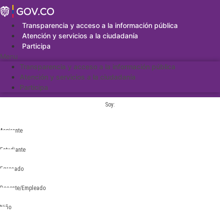
Saltar
al
contenido
Transparencia y acceso a la información pública
Atención y servicios a la ciudadanía
Participa
Menu
Transparencia y acceso a la información pública
Atención y servicios a la ciudadanía
Participa
Soy:
Aspirante
Estudiante
Egresado
Docente/Empleado
Niño