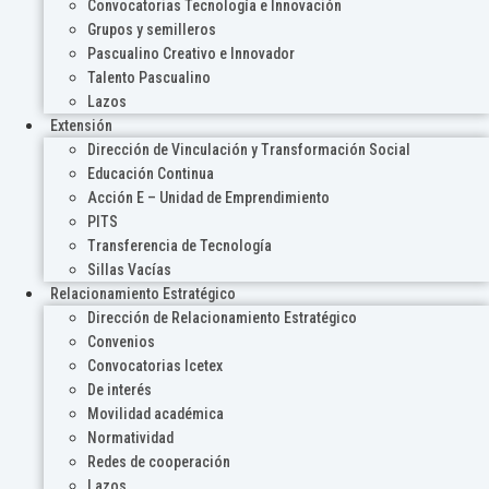
Convocatorias Tecnología e Innovación
Grupos y semilleros
Pascualino Creativo e Innovador
Talento Pascualino
Lazos
Extensión
Dirección de Vinculación y Transformación Social
Educación Continua
Acción E – Unidad de Emprendimiento
PITS
Transferencia de Tecnología
Sillas Vacías
Relacionamiento Estratégico
Dirección de Relacionamiento Estratégico
Convenios
Convocatorias Icetex
De interés
Movilidad académica
Normatividad
Redes de cooperación
Lazos