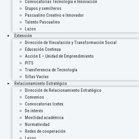
Convocatorias Tecnología e Innovación
Grupos y semilleros
Pascualino Creativo e Innovador
Talento Pascualino
Lazos
Extensión
Dirección de Vinculación y Transformación Social
Educación Continua
Acción E – Unidad de Emprendimiento
PITS
Transferencia de Tecnología
Sillas Vacías
Relacionamiento Estratégico
Dirección de Relacionamiento Estratégico
Convenios
Convocatorias Icetex
De interés
Movilidad académica
Normatividad
Redes de cooperación
Lazos