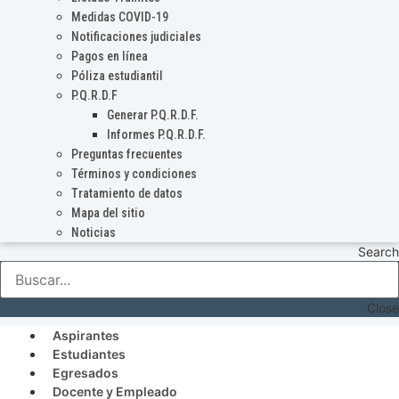
Medidas COVID-19
Notificaciones judiciales
Pagos en línea
Póliza estudiantil
P.Q.R.D.F
Generar P.Q.R.D.F.
Informes P.Q.R.D.F.
Preguntas frecuentes
Términos y condiciones
Tratamiento de datos
Mapa del sitio
Noticias
Search
Close
Aspirantes
Estudiantes
Egresados
Docente y Empleado