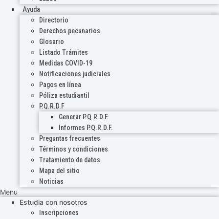
Ayuda
Directorio
Derechos pecunarios
Glosario
Listado Trámites
Medidas COVID-19
Notificaciones judiciales
Pagos en línea
Póliza estudiantil
P.Q.R.D.F
Generar P.Q.R.D.F.
Informes P.Q.R.D.F.
Preguntas frecuentes
Términos y condiciones
Tratamiento de datos
Mapa del sitio
Noticias
Menu
Estudia con nosotros
Inscripciones