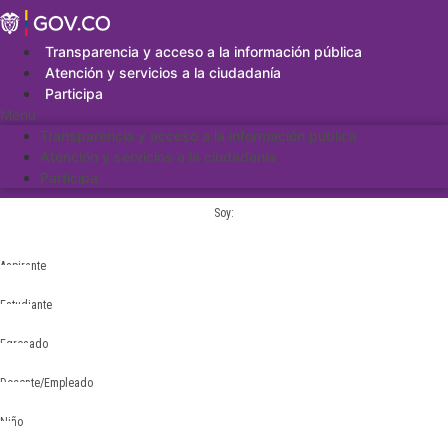
Saltar
al
contenido
Transparencia y acceso a la información pública
Atención y servicios a la ciudadanía
Participa
Menu
Transparencia y acceso a la información pública
Atención y servicios a la ciudadanía
Participa
Soy:
Aspirante
Estudiante
Egresado
Docente/Empleado
Niño