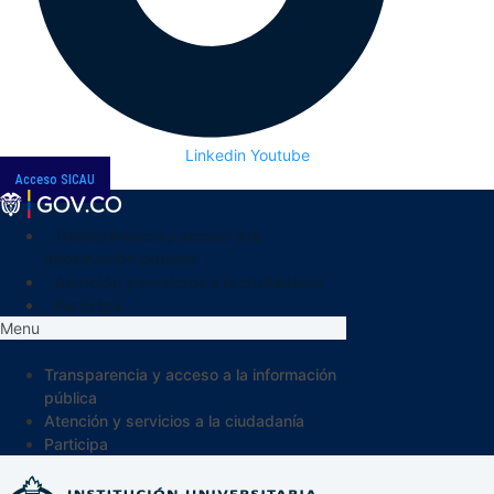
Linkedin
Youtube
Acceso SICAU
Transparencia y acceso a la
información pública
Atención y servicios a la ciudadanía
Participa
Menu
Transparencia y acceso a la información
pública
Atención y servicios a la ciudadanía
Participa