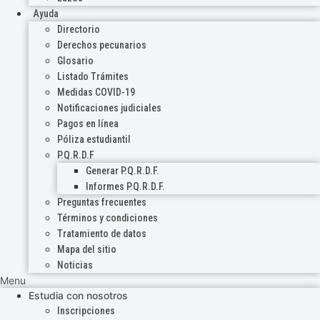
Ayuda
Directorio
Derechos pecunarios
Glosario
Listado Trámites
Medidas COVID-19
Notificaciones judiciales
Pagos en línea
Póliza estudiantil
P.Q.R.D.F
Generar P.Q.R.D.F.
Informes P.Q.R.D.F.
Preguntas frecuentes
Términos y condiciones
Tratamiento de datos
Mapa del sitio
Noticias
Menu
Estudia con nosotros
Inscripciones