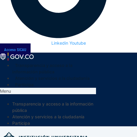
Linkedin
Youtube
Acceso SICAU
Transparencia y acceso a la
información pública
Atención y servicios a la ciudadanía
Participa
Menu
Transparencia y acceso a la información
pública
Atención y servicios a la ciudadanía
Participa