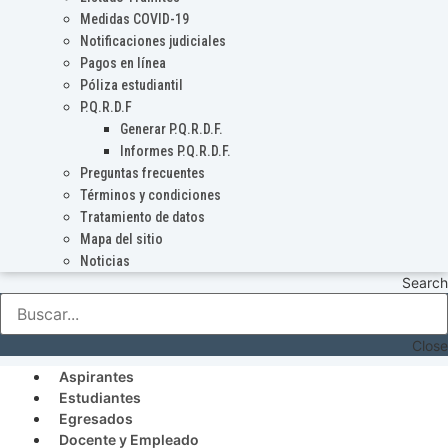
Medidas COVID-19
Notificaciones judiciales
Pagos en línea
Póliza estudiantil
P.Q.R.D.F
Generar P.Q.R.D.F.
Informes P.Q.R.D.F.
Preguntas frecuentes
Términos y condiciones
Tratamiento de datos
Mapa del sitio
Noticias
Search
Close
Aspirantes
Estudiantes
Egresados
Docente y Empleado