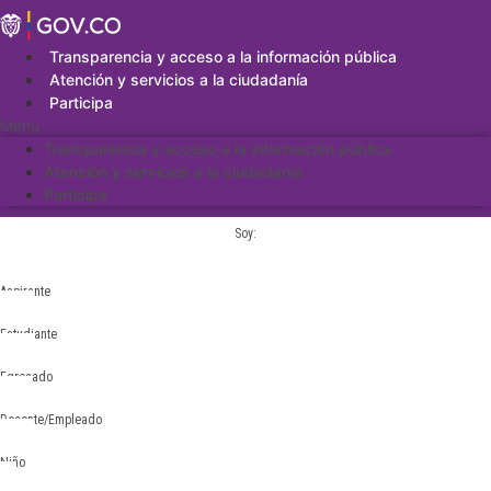
Saltar
al
contenido
Transparencia y acceso a la información pública
Atención y servicios a la ciudadanía
Participa
Menu
Transparencia y acceso a la información pública
Atención y servicios a la ciudadanía
Participa
Soy:
Aspirante
Estudiante
Egresado
Docente/Empleado
Niño