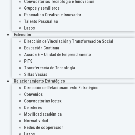
Convocatorias Tecnología e Innovación
Grupos y semilleros
Pascualino Creativo e Innovador
Talento Pascualino
Lazos
Extensión
Dirección de Vinculación y Transformación Social
Educación Continua
Acción E – Unidad de Emprendimiento
PITS
Transferencia de Tecnología
Sillas Vacías
Relacionamiento Estratégico
Dirección de Relacionamiento Estratégico
Convenios
Convocatorias Icetex
De interés
Movilidad académica
Normatividad
Redes de cooperación
Lazos