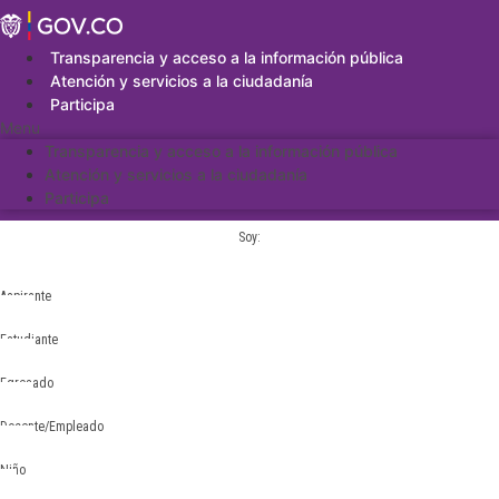
Saltar
al
contenido
Transparencia y acceso a la información pública
Atención y servicios a la ciudadanía
Participa
Menu
Transparencia y acceso a la información pública
Atención y servicios a la ciudadanía
Participa
Soy:
Aspirante
Estudiante
Egresado
Docente/Empleado
Niño