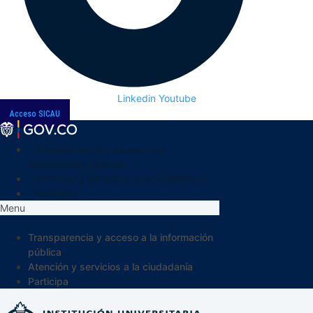
Linkedin
Youtube
Acceso SICAU
Transparencia y acceso a la
información pública
Atención y servicios a la ciudadanía
Participa
Menu
Transparencia y acceso a la información
pública
Atención y servicios a la ciudadanía
Participa