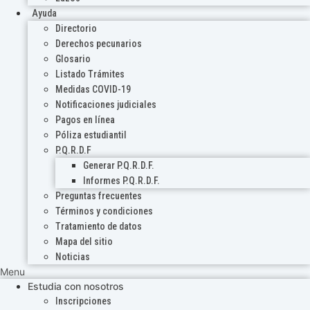
Ayuda
Directorio
Derechos pecunarios
Glosario
Listado Trámites
Medidas COVID-19
Notificaciones judiciales
Pagos en línea
Póliza estudiantil
P.Q.R.D.F
Generar P.Q.R.D.F.
Informes P.Q.R.D.F.
Preguntas frecuentes
Términos y condiciones
Tratamiento de datos
Mapa del sitio
Noticias
Menu
Estudia con nosotros
Inscripciones