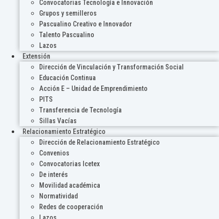
Convocatorias Tecnología e Innovación
Grupos y semilleros
Pascualino Creativo e Innovador
Talento Pascualino
Lazos
Extensión
Dirección de Vinculación y Transformación Social
Educación Continua
Acción E – Unidad de Emprendimiento
PITS
Transferencia de Tecnología
Sillas Vacías
Relacionamiento Estratégico
Dirección de Relacionamiento Estratégico
Convenios
Convocatorias Icetex
De interés
Movilidad académica
Normatividad
Redes de cooperación
Lazos