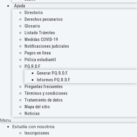
Ayuda
Directorio
Derechos pecunarios
Glosario
Listado Trámites
Medidas COVID-19
Notificaciones judiciales
Pagos en línea
Póliza estudiantil
P.Q.R.D.F
Generar P.Q.R.D.F.
Informes P.Q.R.D.F.
Preguntas frecuentes
Términos y condiciones
Tratamiento de datos
Mapa del sitio
Noticias
Menu
Estudia con nosotros
Inscripciones