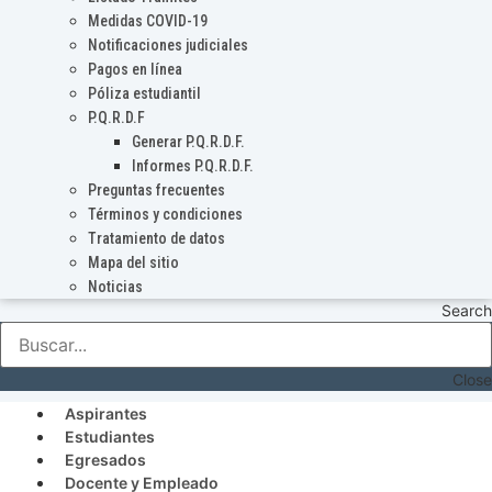
Medidas COVID-19
Notificaciones judiciales
Pagos en línea
Póliza estudiantil
P.Q.R.D.F
Generar P.Q.R.D.F.
Informes P.Q.R.D.F.
Preguntas frecuentes
Términos y condiciones
Tratamiento de datos
Mapa del sitio
Noticias
Search
Close
Aspirantes
Estudiantes
Egresados
Docente y Empleado