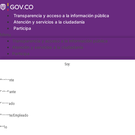
Saltar
al
contenido
Transparencia y acceso a la información pública
Atención y servicios a la ciudadanía
Participa
Menu
Transparencia y acceso a la información pública
Atención y servicios a la ciudadanía
Participa
Soy:
Aspirante
Estudiante
Egresado
Docente/Empleado
Niño