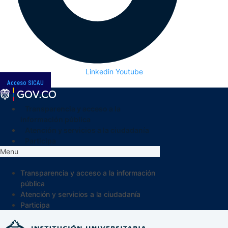
Linkedin
Youtube
Acceso SICAU
Transparencia y acceso a la
información pública
Atención y servicios a la ciudadanía
Participa
Menu
Transparencia y acceso a la información
pública
Atención y servicios a la ciudadanía
Participa