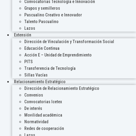
Convocatorias Tecnología e Innovación
Grupos y semilleros
Pascualino Creativo e Innovador
Talento Pascualino
Lazos
Extensión
Dirección de Vinculación y Transformación Social
Educación Continua
Acción E – Unidad de Emprendimiento
PITS
Transferencia de Tecnología
Sillas Vacías
Relacionamiento Estratégico
Dirección de Relacionamiento Estratégico
Convenios
Convocatorias Icetex
De interés
Movilidad académica
Normatividad
Redes de cooperación
Lazos