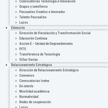
Convocatorias Tecnología e Innovación
Grupos y semilleros
Pascualino Creativo e Innovador
Talento Pascualino
Lazos
Extensión
Dirección de Vinculación y Transformación Social
Educación Continua
Acción E – Unidad de Emprendimiento
PITS
Transferencia de Tecnología
Sillas Vacías
Relacionamiento Estratégico
Dirección de Relacionamiento Estratégico
Convenios
Convocatorias Icetex
De interés
Movilidad académica
Normatividad
Redes de cooperación
Lazos