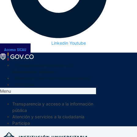
Linkedin
Youtube
Acceso SICAU
Transparencia y acceso a la
información pública
Atención y servicios a la ciudadanía
Participa
Menu
Transparencia y acceso a la información
pública
Atención y servicios a la ciudadanía
Participa