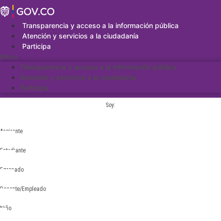
Saltar
al
contenido
Transparencia y acceso a la información pública
Atención y servicios a la ciudadanía
Participa
Menu
Transparencia y acceso a la información pública
Atención y servicios a la ciudadanía
Participa
Soy:
Aspirante
Estudiante
Egresado
Docente/Empleado
Niño