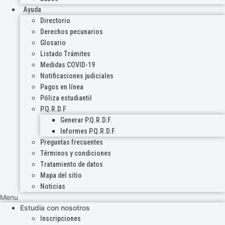
Ayuda
Directorio
Derechos pecunarios
Glosario
Listado Trámites
Medidas COVID-19
Notificaciones judiciales
Pagos en línea
Póliza estudiantil
P.Q.R.D.F
Generar P.Q.R.D.F.
Informes P.Q.R.D.F.
Preguntas frecuentes
Términos y condiciones
Tratamiento de datos
Mapa del sitio
Noticias
Menu
Estudia con nosotros
Inscripciones