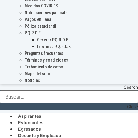
Medidas COVID-19
Notificaciones judiciales
Pagos en línea
Póliza estudiantil
P.Q.R.D.F
Generar P.Q.R.D.F.
Informes P.Q.R.D.F.
Preguntas frecuentes
Términos y condiciones
Tratamiento de datos
Mapa del sitio
Noticias
Search
Close
Aspirantes
Estudiantes
Egresados
Docente y Empleado