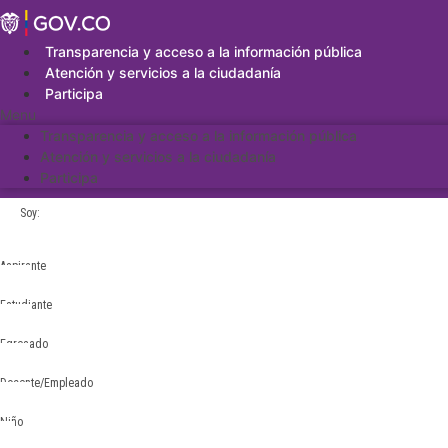
Saltar
al
contenido
Transparencia y acceso a la información pública
Atención y servicios a la ciudadanía
Participa
Menu
Transparencia y acceso a la información pública
Atención y servicios a la ciudadanía
Participa
Soy:
Aspirante
Estudiante
Egresado
Docente/Empleado
Niño