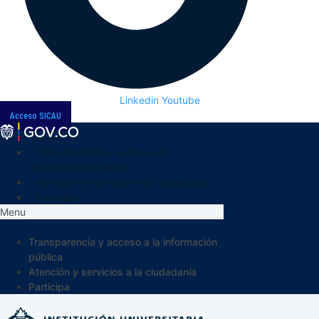
Linkedin
Youtube
Acceso SICAU
Transparencia y acceso a la
información pública
Atención y servicios a la ciudadanía
Participa
Menu
Transparencia y acceso a la información
pública
Atención y servicios a la ciudadanía
Participa