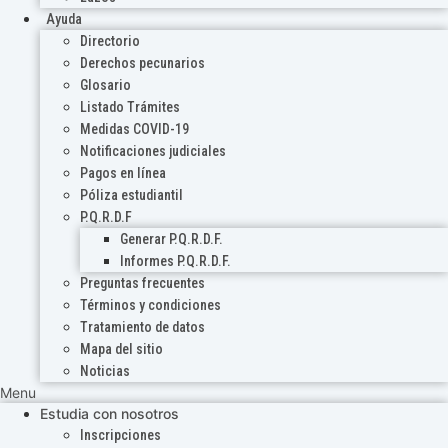
Ayuda
Directorio
Derechos pecunarios
Glosario
Listado Trámites
Medidas COVID-19
Notificaciones judiciales
Pagos en línea
Póliza estudiantil
P.Q.R.D.F
Generar P.Q.R.D.F.
Informes P.Q.R.D.F.
Preguntas frecuentes
Términos y condiciones
Tratamiento de datos
Mapa del sitio
Noticias
Menu
Estudia con nosotros
Inscripciones