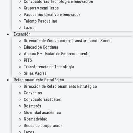
Convocatorias Tecnología e Innovación
Grupos y semilleros
Pascualino Creativo e Innovador
Talento Pascualino
Lazos
Extensión
Dirección de Vinculación y Transformación Social
Educación Continua
Acción E – Unidad de Emprendimiento
PITS
Transferencia de Tecnología
Sillas Vacías
Relacionamiento Estratégico
Dirección de Relacionamiento Estratégico
Convenios
Convocatorias Icetex
De interés
Movilidad académica
Normatividad
Redes de cooperación
Lazos