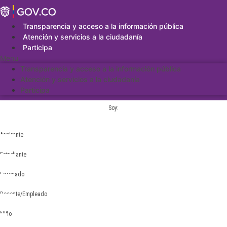
Saltar
al
contenido
Transparencia y acceso a la información pública
Atención y servicios a la ciudadanía
Participa
Menu
Transparencia y acceso a la información pública
Atención y servicios a la ciudadanía
Participa
Soy:
Aspirante
Estudiante
Egresado
Docente/Empleado
Niño