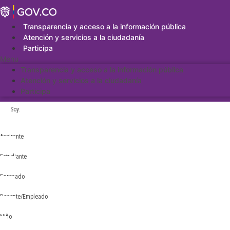
Saltar
al
contenido
Transparencia y acceso a la información pública
Atención y servicios a la ciudadanía
Participa
Menu
Transparencia y acceso a la información pública
Atención y servicios a la ciudadanía
Participa
Soy:
Aspirante
Estudiante
Egresado
Docente/Empleado
Niño