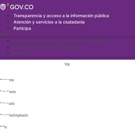
Saltar
al
contenido
Transparencia y acceso a la información pública
Atención y servicios a la ciudadanía
Participa
Menu
Transparencia y acceso a la información pública
Atención y servicios a la ciudadanía
Participa
Soy:
Aspirante
Estudiante
Egresado
Docente/Empleado
Niño