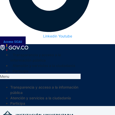
Linkedin
Youtube
Acceso SICAU
Transparencia y acceso a la
información pública
Atención y servicios a la ciudadanía
Participa
Menu
Transparencia y acceso a la información
pública
Atención y servicios a la ciudadanía
Participa