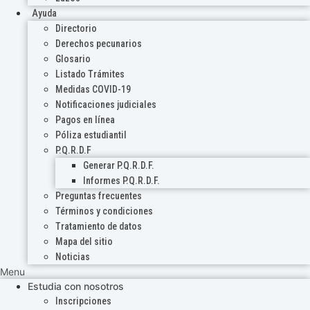
Ayuda
Directorio
Derechos pecunarios
Glosario
Listado Trámites
Medidas COVID-19
Notificaciones judiciales
Pagos en línea
Póliza estudiantil
P.Q.R.D.F
Generar P.Q.R.D.F.
Informes P.Q.R.D.F.
Preguntas frecuentes
Términos y condiciones
Tratamiento de datos
Mapa del sitio
Noticias
Menu
Estudia con nosotros
Inscripciones