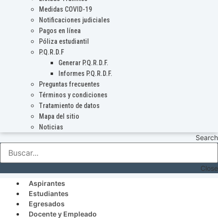
Medidas COVID-19
Notificaciones judiciales
Pagos en línea
Póliza estudiantil
P.Q.R.D.F
Generar P.Q.R.D.F.
Informes P.Q.R.D.F.
Preguntas frecuentes
Términos y condiciones
Tratamiento de datos
Mapa del sitio
Noticias
Search
Close
Aspirantes
Estudiantes
Egresados
Docente y Empleado