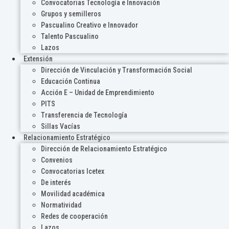
Convocatorias Tecnología e Innovación
Grupos y semilleros
Pascualino Creativo e Innovador
Talento Pascualino
Lazos
Extensión
Dirección de Vinculación y Transformación Social
Educación Continua
Acción E – Unidad de Emprendimiento
PITS
Transferencia de Tecnología
Sillas Vacías
Relacionamiento Estratégico
Dirección de Relacionamiento Estratégico
Convenios
Convocatorias Icetex
De interés
Movilidad académica
Normatividad
Redes de cooperación
Lazos