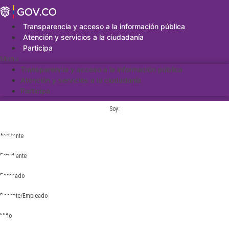
Saltar
al
contenido
Transparencia y acceso a la información pública
Atención y servicios a la ciudadanía
Participa
Menu
Transparencia y acceso a la información pública
Atención y servicios a la ciudadanía
Participa
Soy:
Aspirante
Estudiante
Egresado
Docente/Empleado
Niño