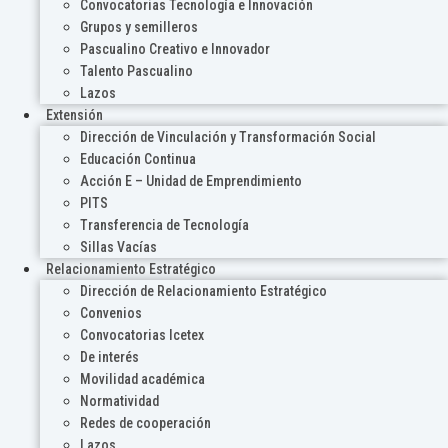
Convocatorias Tecnología e Innovación
Grupos y semilleros
Pascualino Creativo e Innovador
Talento Pascualino
Lazos
Extensión
Dirección de Vinculación y Transformación Social
Educación Continua
Acción E – Unidad de Emprendimiento
PITS
Transferencia de Tecnología
Sillas Vacías
Relacionamiento Estratégico
Dirección de Relacionamiento Estratégico
Convenios
Convocatorias Icetex
De interés
Movilidad académica
Normatividad
Redes de cooperación
Lazos