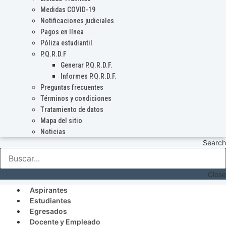
Medidas COVID-19
Notificaciones judiciales
Pagos en línea
Póliza estudiantil
P.Q.R.D.F
Generar P.Q.R.D.F.
Informes P.Q.R.D.F.
Preguntas frecuentes
Términos y condiciones
Tratamiento de datos
Mapa del sitio
Noticias
Search
Close
Aspirantes
Estudiantes
Egresados
Docente y Empleado