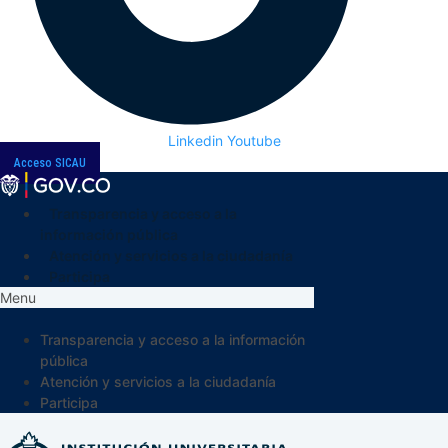
Linkedin
Youtube
Acceso SICAU
Transparencia y acceso a la
información pública
Atención y servicios a la ciudadanía
Participa
Menu
Transparencia y acceso a la información
pública
Atención y servicios a la ciudadanía
Participa