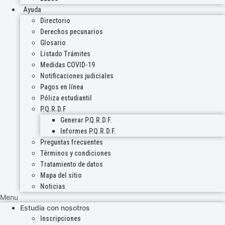
Ayuda
Directorio
Derechos pecunarios
Glosario
Listado Trámites
Medidas COVID-19
Notificaciones judiciales
Pagos en línea
Póliza estudiantil
P.Q.R.D.F
Generar P.Q.R.D.F.
Informes P.Q.R.D.F.
Preguntas frecuentes
Términos y condiciones
Tratamiento de datos
Mapa del sitio
Noticias
Menu
Estudia con nosotros
Inscripciones