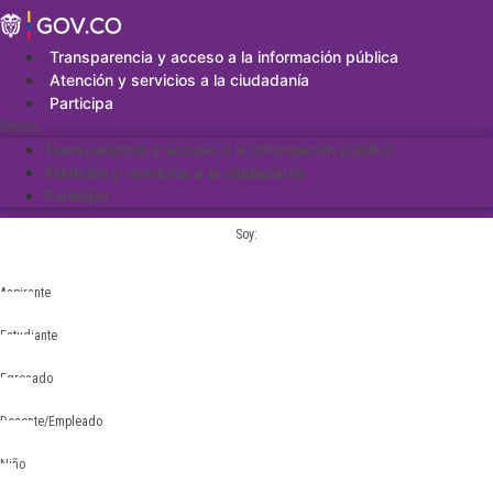
Saltar
al
contenido
Transparencia y acceso a la información pública
Atención y servicios a la ciudadanía
Participa
Menu
Transparencia y acceso a la información pública
Atención y servicios a la ciudadanía
Participa
Soy:
Aspirante
Estudiante
Egresado
Docente/Empleado
Niño