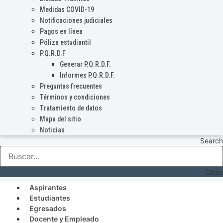
Medidas COVID-19
Notificaciones judiciales
Pagos en línea
Póliza estudiantil
P.Q.R.D.F
Generar P.Q.R.D.F.
Informes P.Q.R.D.F.
Preguntas frecuentes
Términos y condiciones
Tratamiento de datos
Mapa del sitio
Noticias
Search
Close
Aspirantes
Estudiantes
Egresados
Docente y Empleado