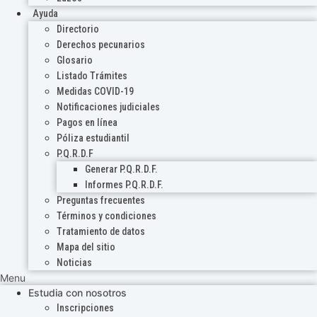
Ayuda
Directorio
Derechos pecunarios
Glosario
Listado Trámites
Medidas COVID-19
Notificaciones judiciales
Pagos en línea
Póliza estudiantil
P.Q.R.D.F
Generar P.Q.R.D.F.
Informes P.Q.R.D.F.
Preguntas frecuentes
Términos y condiciones
Tratamiento de datos
Mapa del sitio
Noticias
Menu
Estudia con nosotros
Inscripciones