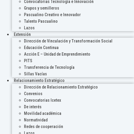
Convocatorias Tecnología e Innovación
Grupos y semilleros
Pascualino Creativo e Innovador
Talento Pascualino
Lazos
Extensión
Dirección de Vinculación y Transformación Social
Educación Continua
Acción E – Unidad de Emprendimiento
PITS
Transferencia de Tecnología
Sillas Vacías
Relacionamiento Estratégico
Dirección de Relacionamiento Estratégico
Convenios
Convocatorias Icetex
De interés
Movilidad académica
Normatividad
Redes de cooperación
Lazos