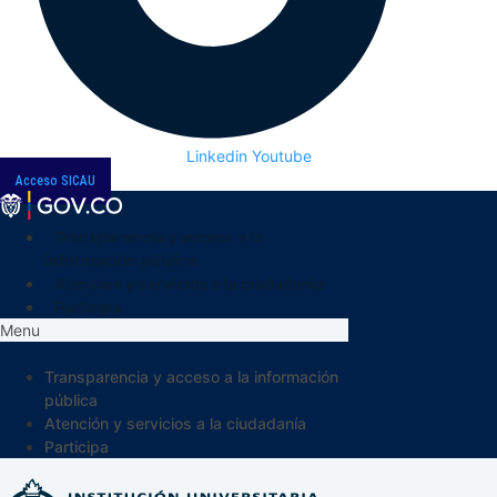
Linkedin
Youtube
Acceso SICAU
Transparencia y acceso a la
información pública
Atención y servicios a la ciudadanía
Participa
Menu
Transparencia y acceso a la información
pública
Atención y servicios a la ciudadanía
Participa