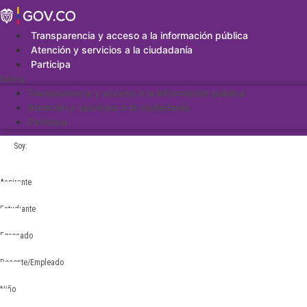
Saltar
al
contenido
Transparencia y acceso a la información pública
Atención y servicios a la ciudadanía
Participa
Menu
Transparencia y acceso a la información pública
Atención y servicios a la ciudadanía
Participa
Soy:
Aspirante
Estudiante
Egresado
Docente/Empleado
Niño