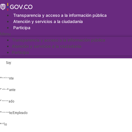
Saltar
al
contenido
Transparencia y acceso a la información pública
Atención y servicios a la ciudadanía
Participa
Menu
Transparencia y acceso a la información pública
Atención y servicios a la ciudadanía
Participa
Soy:
Aspirante
Estudiante
Egresado
Docente/Empleado
Niño