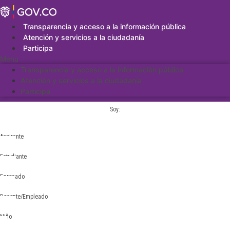
Saltar
al
contenido
Transparencia y acceso a la información pública
Atención y servicios a la ciudadanía
Participa
Menu
Transparencia y acceso a la información pública
Atención y servicios a la ciudadanía
Participa
Soy:
Aspirante
Estudiante
Egresado
Docente/Empleado
Niño