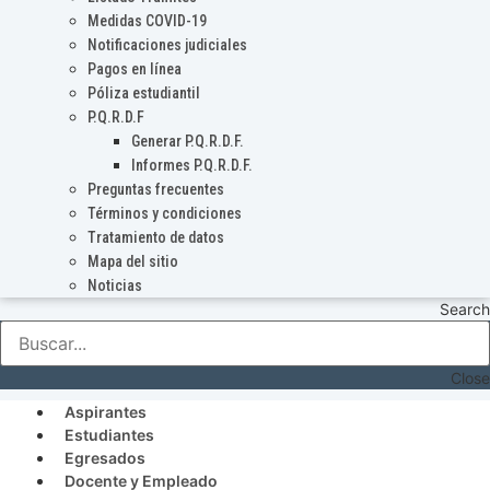
Medidas COVID-19
Notificaciones judiciales
Pagos en línea
Póliza estudiantil
P.Q.R.D.F
Generar P.Q.R.D.F.
Informes P.Q.R.D.F.
Preguntas frecuentes
Términos y condiciones
Tratamiento de datos
Mapa del sitio
Noticias
Search
Close
Aspirantes
Estudiantes
Egresados
Docente y Empleado