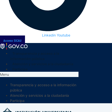
Linkedin
Youtube
Acceso SICAU
Transparencia y acceso a la
información pública
Atención y servicios a la ciudadanía
Participa
Menu
Transparencia y acceso a la información
pública
Atención y servicios a la ciudadanía
Participa