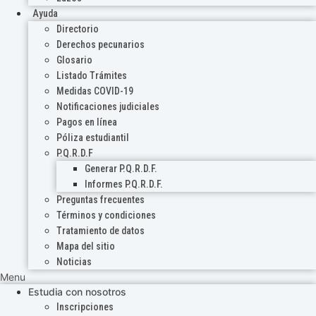
Ayuda
Directorio
Derechos pecunarios
Glosario
Listado Trámites
Medidas COVID-19
Notificaciones judiciales
Pagos en línea
Póliza estudiantil
P.Q.R.D.F
Generar P.Q.R.D.F.
Informes P.Q.R.D.F.
Preguntas frecuentes
Términos y condiciones
Tratamiento de datos
Mapa del sitio
Noticias
Menu
Estudia con nosotros
Inscripciones