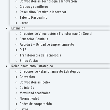
Convocatorias Tecnología e Innovación
Grupos y semilleros
Pascualino Creativo e Innovador
Talento Pascualino
Lazos
Extensión
Dirección de Vinculación y Transformación Social
Educación Continua
Acción E – Unidad de Emprendimiento
PITS
Transferencia de Tecnología
Sillas Vacías
Relacionamiento Estratégico
Dirección de Relacionamiento Estratégico
Convenios
Convocatorias Icetex
De interés
Movilidad académica
Normatividad
Redes de cooperación
Lazos