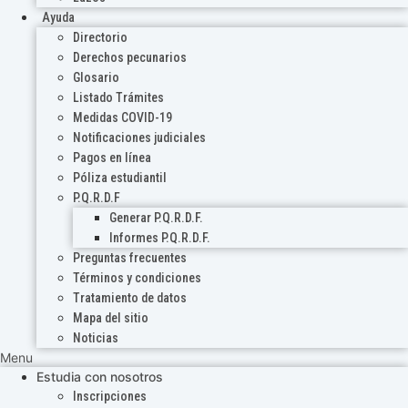
Ayuda
Directorio
Derechos pecunarios
Glosario
Listado Trámites
Medidas COVID-19
Notificaciones judiciales
Pagos en línea
Póliza estudiantil
P.Q.R.D.F
Generar P.Q.R.D.F.
Informes P.Q.R.D.F.
Preguntas frecuentes
Términos y condiciones
Tratamiento de datos
Mapa del sitio
Noticias
Menu
Estudia con nosotros
Inscripciones