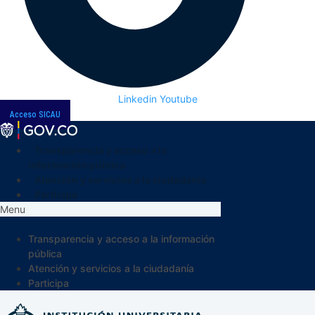
Linkedin
Youtube
Acceso SICAU
Transparencia y acceso a la
información pública
Atención y servicios a la ciudadanía
Participa
Menu
Transparencia y acceso a la información
pública
Atención y servicios a la ciudadanía
Participa