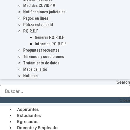
Medidas COVID-19
Notificaciones judiciales
Pagos en línea
Póliza estudiantil
P.Q.R.D.F
Generar P.Q.R.D.F.
Informes P.Q.R.D.F.
Preguntas frecuentes
Términos y condiciones
Tratamiento de datos
Mapa del sitio
Noticias
Search
Close
Aspirantes
Estudiantes
Egresados
Docente y Empleado