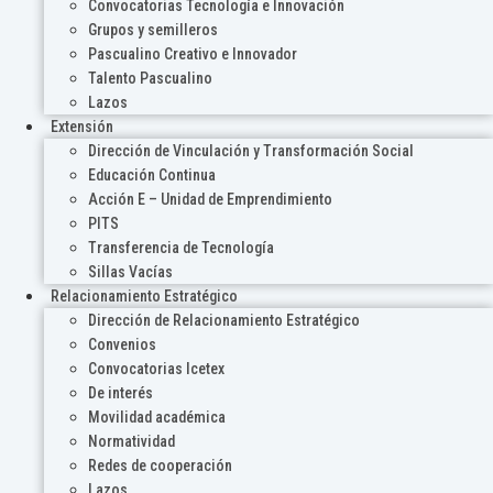
Convocatorias Tecnología e Innovación
Grupos y semilleros
Pascualino Creativo e Innovador
Talento Pascualino
Lazos
Extensión
Dirección de Vinculación y Transformación Social
Educación Continua
Acción E – Unidad de Emprendimiento
PITS
Transferencia de Tecnología
Sillas Vacías
Relacionamiento Estratégico
Dirección de Relacionamiento Estratégico
Convenios
Convocatorias Icetex
De interés
Movilidad académica
Normatividad
Redes de cooperación
Lazos