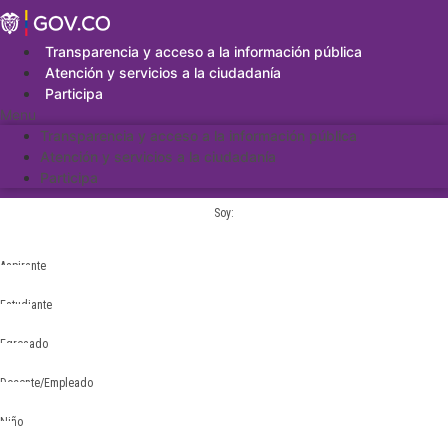
Saltar
al
contenido
Transparencia y acceso a la información pública
Atención y servicios a la ciudadanía
Participa
Menu
Transparencia y acceso a la información pública
Atención y servicios a la ciudadanía
Participa
Soy:
Aspirante
Estudiante
Egresado
Docente/Empleado
Niño