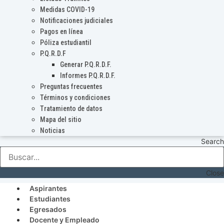
Medidas COVID-19
Notificaciones judiciales
Pagos en línea
Póliza estudiantil
P.Q.R.D.F
Generar P.Q.R.D.F.
Informes P.Q.R.D.F.
Preguntas frecuentes
Términos y condiciones
Tratamiento de datos
Mapa del sitio
Noticias
Search
Close
Aspirantes
Estudiantes
Egresados
Docente y Empleado