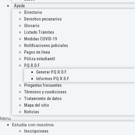
Ayuda
Directorio
Derechos pecunarios
Glosario
Listado Trámites
Medidas COVID-19
Notificaciones judiciales
Pagos en línea
Póliza estudiantil
P.Q.R.D.F
Generar P.Q.R.D.F.
Informes P.Q.R.D.F.
Preguntas frecuentes
Términos y condiciones
Tratamiento de datos
Mapa del sitio
Noticias
Menu
Estudia con nosotros
Inscripciones