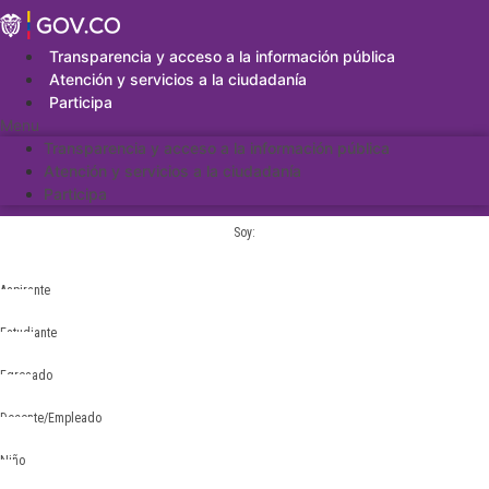
Saltar
al
contenido
Transparencia y acceso a la información pública
Atención y servicios a la ciudadanía
Participa
Menu
Transparencia y acceso a la información pública
Atención y servicios a la ciudadanía
Participa
Soy:
Aspirante
Estudiante
Egresado
Docente/Empleado
Niño