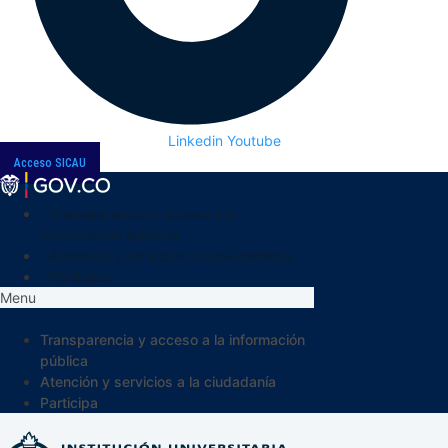
Linkedin
Youtube
Acceso SICAU
Transparencia y acceso a la
información pública
Atención y servicios a la ciudadanía
Participa
Menu
Transparencia y acceso a la información
pública
Atención y servicios a la ciudadanía
Participa