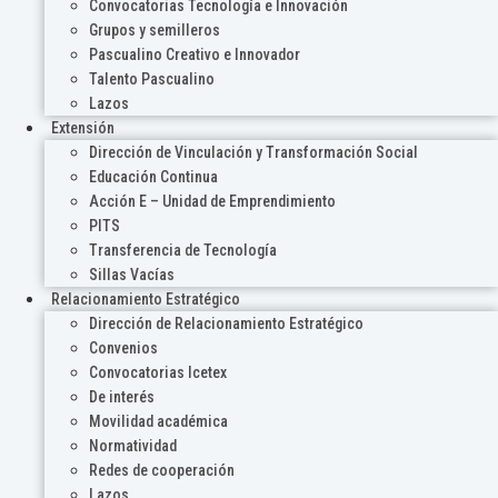
Convocatorias Tecnología e Innovación
Grupos y semilleros
Pascualino Creativo e Innovador
Talento Pascualino
Lazos
Extensión
Dirección de Vinculación y Transformación Social
Educación Continua
Acción E – Unidad de Emprendimiento
PITS
Transferencia de Tecnología
Sillas Vacías
Relacionamiento Estratégico
Dirección de Relacionamiento Estratégico
Convenios
Convocatorias Icetex
De interés
Movilidad académica
Normatividad
Redes de cooperación
Lazos