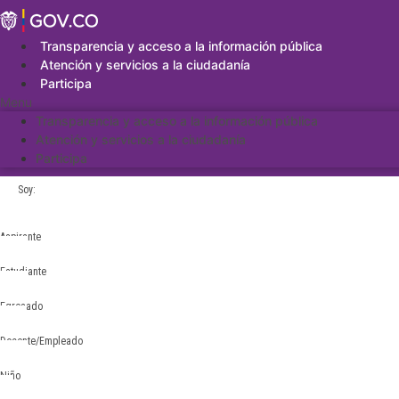
Saltar
al
contenido
Transparencia y acceso a la información pública
Atención y servicios a la ciudadanía
Participa
Menu
Transparencia y acceso a la información pública
Atención y servicios a la ciudadanía
Participa
Soy:
Aspirante
Estudiante
Egresado
Docente/Empleado
Niño