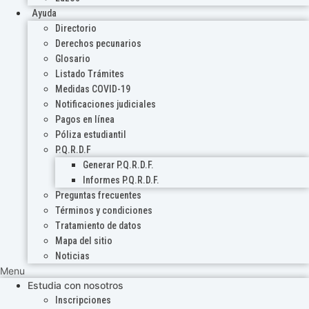
Ayuda
Directorio
Derechos pecunarios
Glosario
Listado Trámites
Medidas COVID-19
Notificaciones judiciales
Pagos en línea
Póliza estudiantil
P.Q.R.D.F
Generar P.Q.R.D.F.
Informes P.Q.R.D.F.
Preguntas frecuentes
Términos y condiciones
Tratamiento de datos
Mapa del sitio
Noticias
Menu
Estudia con nosotros
Inscripciones