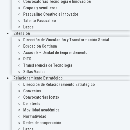
Convocatorias Tecnología e Innovación
Grupos y semilleros
Pascualino Creativo e Innovador
Talento Pascualino
Lazos
Extensión
Dirección de Vinculación y Transformación Social
Educación Continua
Acción E – Unidad de Emprendimiento
PITS
Transferencia de Tecnología
Sillas Vacías
Relacionamiento Estratégico
Dirección de Relacionamiento Estratégico
Convenios
Convocatorias Icetex
De interés
Movilidad académica
Normatividad
Redes de cooperación
Lazos