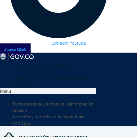
Linkedin
Youtube
Acceso SICAU
Transparencia y acceso a la
información pública
Atención y servicios a la ciudadanía
Participa
Menu
Transparencia y acceso a la información
pública
Atención y servicios a la ciudadanía
Participa