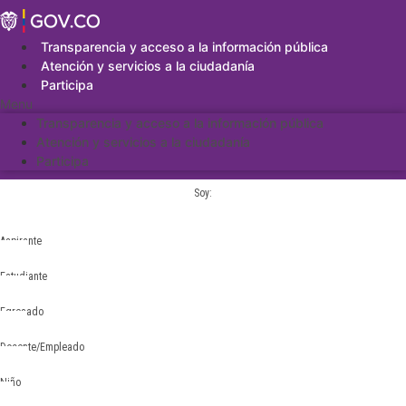
Saltar
al
contenido
Transparencia y acceso a la información pública
Atención y servicios a la ciudadanía
Participa
Menu
Transparencia y acceso a la información pública
Atención y servicios a la ciudadanía
Participa
Soy:
Aspirante
Estudiante
Egresado
Docente/Empleado
Niño