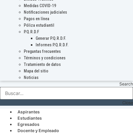
Medidas COVID-19
Notificaciones judiciales
Pagos en línea
Póliza estudiantil
P.Q.R.D.F
Generar P.Q.R.D.F.
Informes P.Q.R.D.F.
Preguntas frecuentes
Términos y condiciones
Tratamiento de datos
Mapa del sitio
Noticias
Search
Close
Aspirantes
Estudiantes
Egresados
Docente y Empleado