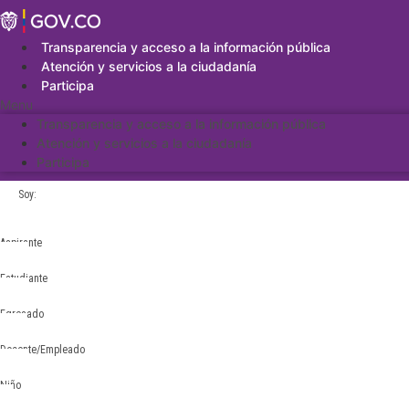
Saltar
al
contenido
Transparencia y acceso a la información pública
Atención y servicios a la ciudadanía
Participa
Menu
Transparencia y acceso a la información pública
Atención y servicios a la ciudadanía
Participa
Soy:
Aspirante
Estudiante
Egresado
Docente/Empleado
Niño