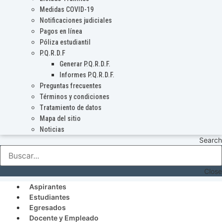
Medidas COVID-19
Notificaciones judiciales
Pagos en línea
Póliza estudiantil
P.Q.R.D.F
Generar P.Q.R.D.F.
Informes P.Q.R.D.F.
Preguntas frecuentes
Términos y condiciones
Tratamiento de datos
Mapa del sitio
Noticias
Search
Close
Aspirantes
Estudiantes
Egresados
Docente y Empleado