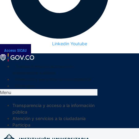
Linkedin
Youtube
Acceso SICAU
Transparencia y acceso a la
información pública
Atención y servicios a la ciudadanía
Participa
Menu
Transparencia y acceso a la información
pública
Atención y servicios a la ciudadanía
Participa