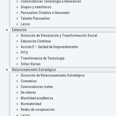
Convocatorias Tecnología e Innovación
Grupos y semilleros
Pascualino Creativo e Innovador
Talento Pascualino
Lazos
Extensión
Dirección de Vinculación y Transformación Social
Educación Continua
Acción E – Unidad de Emprendimiento
PITS
Transferencia de Tecnología
Sillas Vacías
Relacionamiento Estratégico
Dirección de Relacionamiento Estratégico
Convenios
Convocatorias Icetex
De interés
Movilidad académica
Normatividad
Redes de cooperación
Lazos