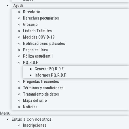
Ayuda
Directorio
Derechos pecunarios
Glosario
Listado Trámites
Medidas COVID-19
Notificaciones judiciales
Pagos en línea
Póliza estudiantil
P.Q.R.D.F
Generar P.Q.R.D.F.
Informes P.Q.R.D.F.
Preguntas frecuentes
Términos y condiciones
Tratamiento de datos
Mapa del sitio
Noticias
Menu
Estudia con nosotros
Inscripciones