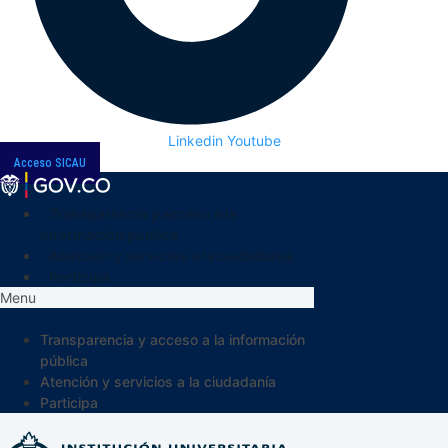
Linkedin
Youtube
Acceso SICAU
Transparencia y acceso a la
información pública
Atención y servicios a la ciudadanía
Participa
Menu
Transparencia y acceso a la información
pública
Atención y servicios a la ciudadanía
Participa