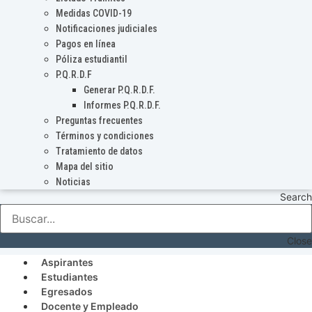
Medidas COVID-19
Notificaciones judiciales
Pagos en línea
Póliza estudiantil
P.Q.R.D.F
Generar P.Q.R.D.F.
Informes P.Q.R.D.F.
Preguntas frecuentes
Términos y condiciones
Tratamiento de datos
Mapa del sitio
Noticias
Search
Close
Aspirantes
Estudiantes
Egresados
Docente y Empleado