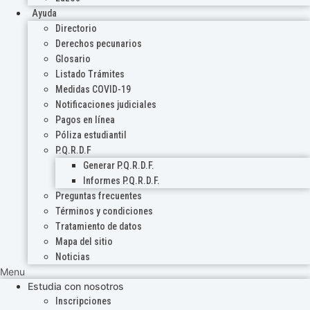
Ayuda
Directorio
Derechos pecunarios
Glosario
Listado Trámites
Medidas COVID-19
Notificaciones judiciales
Pagos en línea
Póliza estudiantil
P.Q.R.D.F
Generar P.Q.R.D.F.
Informes P.Q.R.D.F.
Preguntas frecuentes
Términos y condiciones
Tratamiento de datos
Mapa del sitio
Noticias
Menu
Estudia con nosotros
Inscripciones