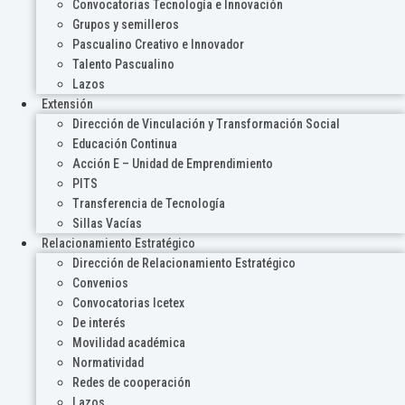
Convocatorias Tecnología e Innovación
Grupos y semilleros
Pascualino Creativo e Innovador
Talento Pascualino
Lazos
Extensión
Dirección de Vinculación y Transformación Social
Educación Continua
Acción E – Unidad de Emprendimiento
PITS
Transferencia de Tecnología
Sillas Vacías
Relacionamiento Estratégico
Dirección de Relacionamiento Estratégico
Convenios
Convocatorias Icetex
De interés
Movilidad académica
Normatividad
Redes de cooperación
Lazos