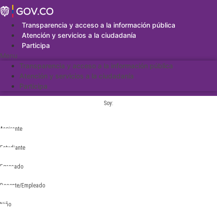
Saltar
al
contenido
Transparencia y acceso a la información pública
Atención y servicios a la ciudadanía
Participa
Menu
Transparencia y acceso a la información pública
Atención y servicios a la ciudadanía
Participa
Soy:
Aspirante
Estudiante
Egresado
Docente/Empleado
Niño