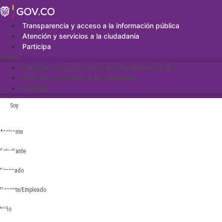
Saltar
al
contenido
Transparencia y acceso a la información pública
Atención y servicios a la ciudadanía
Participa
Menu
Transparencia y acceso a la información pública
Atención y servicios a la ciudadanía
Participa
Soy:
Aspirante
Estudiante
Egresado
Docente/Empleado
Niño