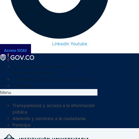
Linkedin
Youtube
Acceso SICAU
Transparencia y acceso a la
información pública
Atención y servicios a la ciudadanía
Participa
Menu
Transparencia y acceso a la información
pública
Atención y servicios a la ciudadanía
Participa