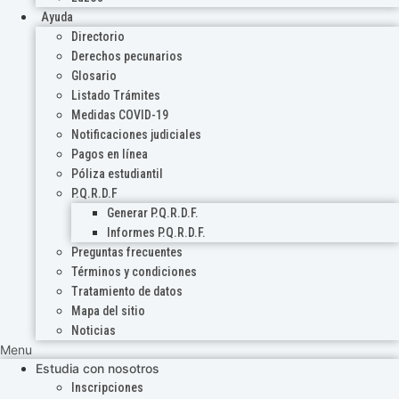
Ayuda
Directorio
Derechos pecunarios
Glosario
Listado Trámites
Medidas COVID-19
Notificaciones judiciales
Pagos en línea
Póliza estudiantil
P.Q.R.D.F
Generar P.Q.R.D.F.
Informes P.Q.R.D.F.
Preguntas frecuentes
Términos y condiciones
Tratamiento de datos
Mapa del sitio
Noticias
Menu
Estudia con nosotros
Inscripciones