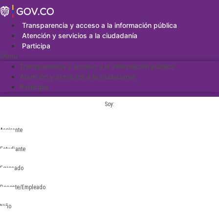
Saltar
al
contenido
Transparencia y acceso a la información pública
Atención y servicios a la ciudadanía
Participa
Menu
Transparencia y acceso a la información pública
Atención y servicios a la ciudadanía
Participa
Soy:
Aspirante
Estudiante
Egresado
Docente/Empleado
Niño