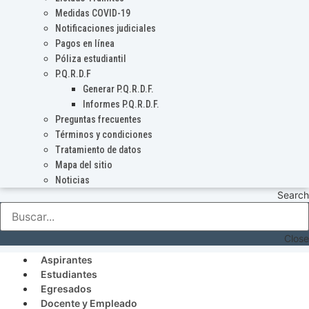
Medidas COVID-19
Notificaciones judiciales
Pagos en línea
Póliza estudiantil
P.Q.R.D.F
Generar P.Q.R.D.F.
Informes P.Q.R.D.F.
Preguntas frecuentes
Términos y condiciones
Tratamiento de datos
Mapa del sitio
Noticias
Search
Close
Aspirantes
Estudiantes
Egresados
Docente y Empleado