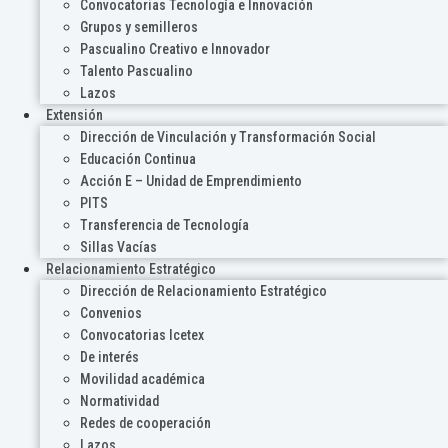
Convocatorias Tecnología e Innovación
Grupos y semilleros
Pascualino Creativo e Innovador
Talento Pascualino
Lazos
Extensión
Dirección de Vinculación y Transformación Social
Educación Continua
Acción E – Unidad de Emprendimiento
PITS
Transferencia de Tecnología
Sillas Vacías
Relacionamiento Estratégico
Dirección de Relacionamiento Estratégico
Convenios
Convocatorias Icetex
De interés
Movilidad académica
Normatividad
Redes de cooperación
Lazos