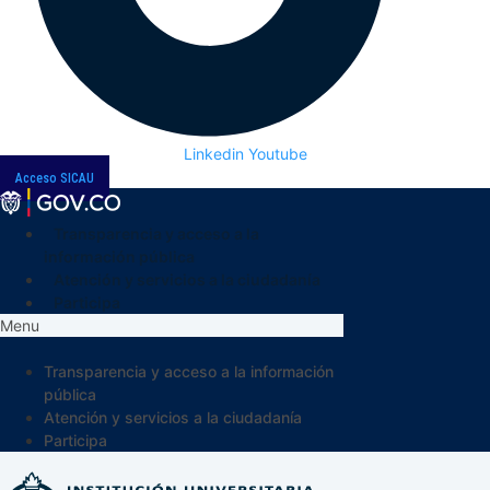
Linkedin
Youtube
Acceso SICAU
Transparencia y acceso a la
información pública
Atención y servicios a la ciudadanía
Participa
Menu
Transparencia y acceso a la información
pública
Atención y servicios a la ciudadanía
Participa