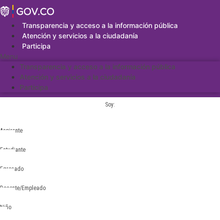
Saltar
al
contenido
Transparencia y acceso a la información pública
Atención y servicios a la ciudadanía
Participa
Menu
Transparencia y acceso a la información pública
Atención y servicios a la ciudadanía
Participa
Soy:
Aspirante
Estudiante
Egresado
Docente/Empleado
Niño