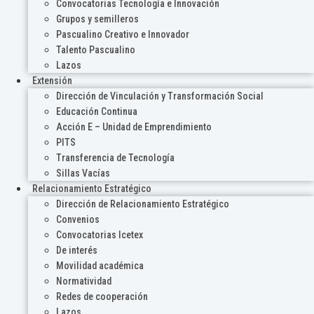
Convocatorias Tecnología e Innovación
Grupos y semilleros
Pascualino Creativo e Innovador
Talento Pascualino
Lazos
Extensión
Dirección de Vinculación y Transformación Social
Educación Continua
Acción E – Unidad de Emprendimiento
PITS
Transferencia de Tecnología
Sillas Vacías
Relacionamiento Estratégico
Dirección de Relacionamiento Estratégico
Convenios
Convocatorias Icetex
De interés
Movilidad académica
Normatividad
Redes de cooperación
Lazos