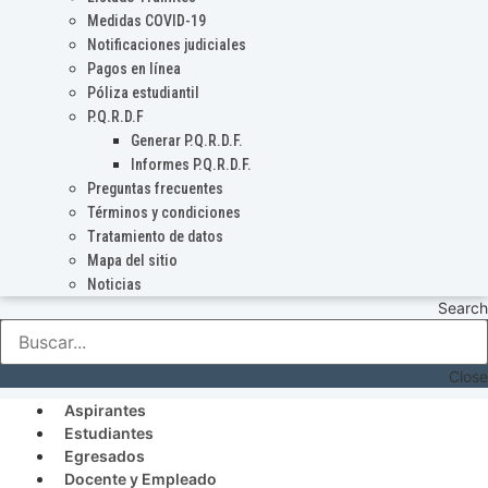
Medidas COVID-19
Notificaciones judiciales
Pagos en línea
Póliza estudiantil
P.Q.R.D.F
Generar P.Q.R.D.F.
Informes P.Q.R.D.F.
Preguntas frecuentes
Términos y condiciones
Tratamiento de datos
Mapa del sitio
Noticias
Search
Close
Aspirantes
Estudiantes
Egresados
Docente y Empleado