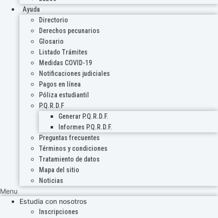
Ayuda
Directorio
Derechos pecunarios
Glosario
Listado Trámites
Medidas COVID-19
Notificaciones judiciales
Pagos en línea
Póliza estudiantil
P.Q.R.D.F
Generar P.Q.R.D.F.
Informes P.Q.R.D.F.
Preguntas frecuentes
Términos y condiciones
Tratamiento de datos
Mapa del sitio
Noticias
Menu
Estudia con nosotros
Inscripciones