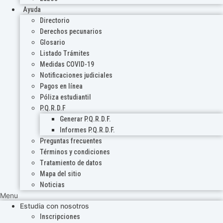
Ayuda
Directorio
Derechos pecunarios
Glosario
Listado Trámites
Medidas COVID-19
Notificaciones judiciales
Pagos en línea
Póliza estudiantil
P.Q.R.D.F
Generar P.Q.R.D.F.
Informes P.Q.R.D.F.
Preguntas frecuentes
Términos y condiciones
Tratamiento de datos
Mapa del sitio
Noticias
Menu
Estudia con nosotros
Inscripciones