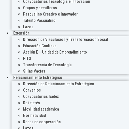
Convocatorias Tecnología e Innovación
Grupos y semilleros
Pascualino Creativo e Innovador
Talento Pascualino
Lazos
Extensión
Dirección de Vinculación y Transformación Social
Educación Continua
Acción E – Unidad de Emprendimiento
PITS
Transferencia de Tecnología
Sillas Vacías
Relacionamiento Estratégico
Dirección de Relacionamiento Estratégico
Convenios
Convocatorias Icetex
De interés
Movilidad académica
Normatividad
Redes de cooperación
Lazos