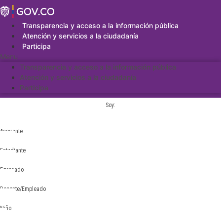
Saltar
al
contenido
Transparencia y acceso a la información pública
Atención y servicios a la ciudadanía
Participa
Menu
Transparencia y acceso a la información pública
Atención y servicios a la ciudadanía
Participa
Soy:
Aspirante
Estudiante
Egresado
Docente/Empleado
Niño