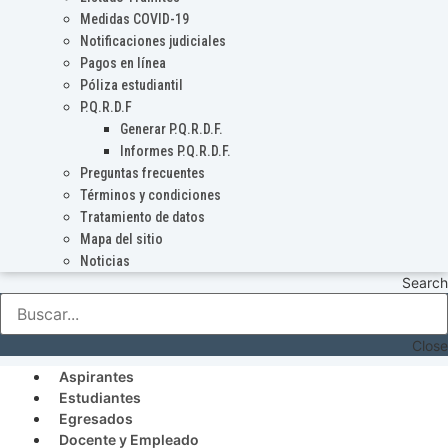
Medidas COVID-19
Notificaciones judiciales
Pagos en línea
Póliza estudiantil
P.Q.R.D.F
Generar P.Q.R.D.F.
Informes P.Q.R.D.F.
Preguntas frecuentes
Términos y condiciones
Tratamiento de datos
Mapa del sitio
Noticias
Search
Close
Aspirantes
Estudiantes
Egresados
Docente y Empleado