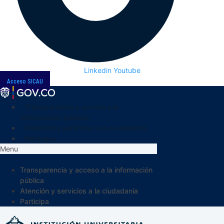
Linkedin
Youtube
Acceso SICAU
Transparencia y acceso a la
información pública
Atención y servicios a la ciudadanía
Participa
Menu
Transparencia y acceso a la información
pública
Atención y servicios a la ciudadanía
Participa