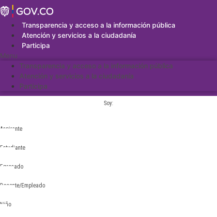
Saltar
al
contenido
Transparencia y acceso a la información pública
Atención y servicios a la ciudadanía
Participa
Menu
Transparencia y acceso a la información pública
Atención y servicios a la ciudadanía
Participa
Soy:
Aspirante
Estudiante
Egresado
Docente/Empleado
Niño