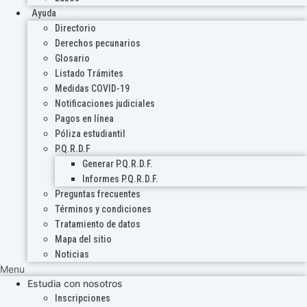
Ayuda
Directorio
Derechos pecunarios
Glosario
Listado Trámites
Medidas COVID-19
Notificaciones judiciales
Pagos en línea
Póliza estudiantil
P.Q.R.D.F
Generar P.Q.R.D.F.
Informes P.Q.R.D.F.
Preguntas frecuentes
Términos y condiciones
Tratamiento de datos
Mapa del sitio
Noticias
Menu
Estudia con nosotros
Inscripciones