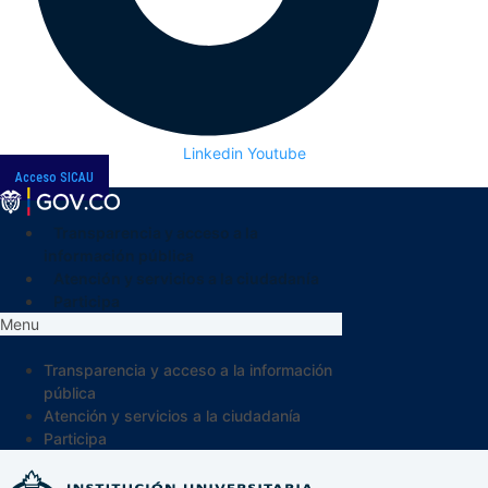
Linkedin
Youtube
Acceso SICAU
Transparencia y acceso a la
información pública
Atención y servicios a la ciudadanía
Participa
Menu
Transparencia y acceso a la información
pública
Atención y servicios a la ciudadanía
Participa