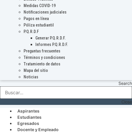
Medidas COVID-19
Notificaciones judiciales
Pagos en línea
Póliza estudiantil
P.Q.R.D.F
Generar P.Q.R.D.F.
Informes P.Q.R.D.F.
Preguntas frecuentes
Términos y condiciones
Tratamiento de datos
Mapa del sitio
Noticias
Search
Close
Aspirantes
Estudiantes
Egresados
Docente y Empleado