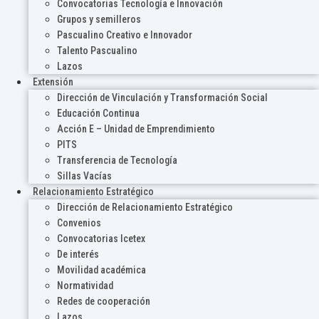
Convocatorias Tecnología e Innovación
Grupos y semilleros
Pascualino Creativo e Innovador
Talento Pascualino
Lazos
Extensión
Dirección de Vinculación y Transformación Social
Educación Continua
Acción E – Unidad de Emprendimiento
PITS
Transferencia de Tecnología
Sillas Vacías
Relacionamiento Estratégico
Dirección de Relacionamiento Estratégico
Convenios
Convocatorias Icetex
De interés
Movilidad académica
Normatividad
Redes de cooperación
Lazos