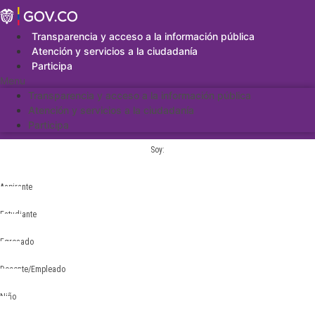
Saltar
al
contenido
Transparencia y acceso a la información pública
Atención y servicios a la ciudadanía
Participa
Menu
Transparencia y acceso a la información pública
Atención y servicios a la ciudadanía
Participa
Soy:
Aspirante
Estudiante
Egresado
Docente/Empleado
Niño