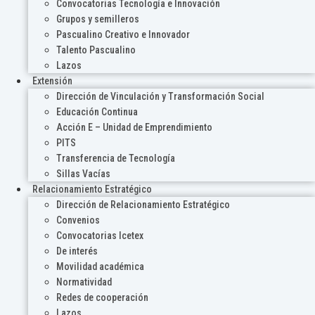
Convocatorias Tecnología e Innovación
Grupos y semilleros
Pascualino Creativo e Innovador
Talento Pascualino
Lazos
Extensión
Dirección de Vinculación y Transformación Social
Educación Continua
Acción E – Unidad de Emprendimiento
PITS
Transferencia de Tecnología
Sillas Vacías
Relacionamiento Estratégico
Dirección de Relacionamiento Estratégico
Convenios
Convocatorias Icetex
De interés
Movilidad académica
Normatividad
Redes de cooperación
Lazos