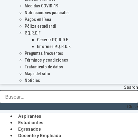
Medidas COVID-19
Notificaciones judiciales
Pagos en línea
Póliza estudiantil
P.Q.R.D.F
Generar P.Q.R.D.F.
Informes P.Q.R.D.F.
Preguntas frecuentes
Términos y condiciones
Tratamiento de datos
Mapa del sitio
Noticias
Search
Close
Aspirantes
Estudiantes
Egresados
Docente y Empleado