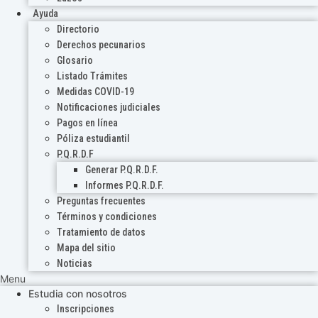
Ayuda
Directorio
Derechos pecunarios
Glosario
Listado Trámites
Medidas COVID-19
Notificaciones judiciales
Pagos en línea
Póliza estudiantil
P.Q.R.D.F
Generar P.Q.R.D.F.
Informes P.Q.R.D.F.
Preguntas frecuentes
Términos y condiciones
Tratamiento de datos
Mapa del sitio
Noticias
Menu
Estudia con nosotros
Inscripciones