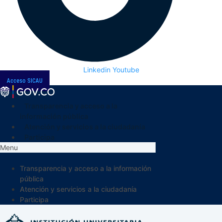
Linkedin
Youtube
Acceso SICAU
Transparencia y acceso a la
información pública
Atención y servicios a la ciudadanía
Participa
Menu
Transparencia y acceso a la información
pública
Atención y servicios a la ciudadanía
Participa