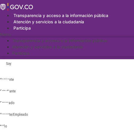
Saltar
al
contenido
Transparencia y acceso a la información pública
Atención y servicios a la ciudadanía
Participa
Menu
Transparencia y acceso a la información pública
Atención y servicios a la ciudadanía
Participa
Soy:
Aspirante
Estudiante
Egresado
Docente/Empleado
Niño