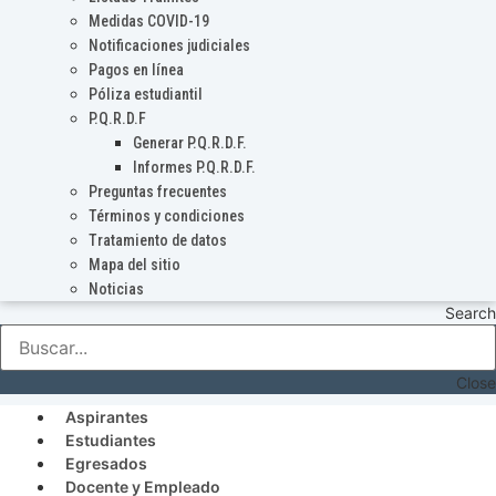
Medidas COVID-19
Notificaciones judiciales
Pagos en línea
Póliza estudiantil
P.Q.R.D.F
Generar P.Q.R.D.F.
Informes P.Q.R.D.F.
Preguntas frecuentes
Términos y condiciones
Tratamiento de datos
Mapa del sitio
Noticias
Search
Close
Aspirantes
Estudiantes
Egresados
Docente y Empleado