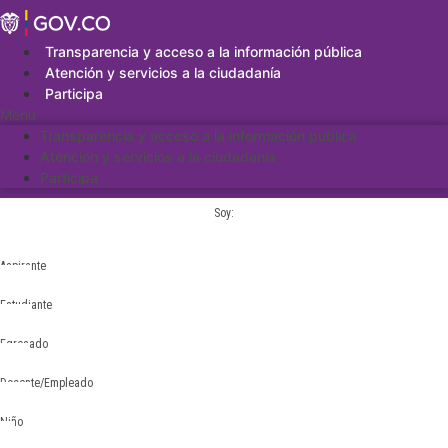
Saltar
al
contenido
Transparencia y acceso a la información pública
Atención y servicios a la ciudadanía
Participa
Menu
Transparencia y acceso a la información pública
Atención y servicios a la ciudadanía
Participa
Soy:
Aspirante
Estudiante
Egresado
Docente/Empleado
Niño