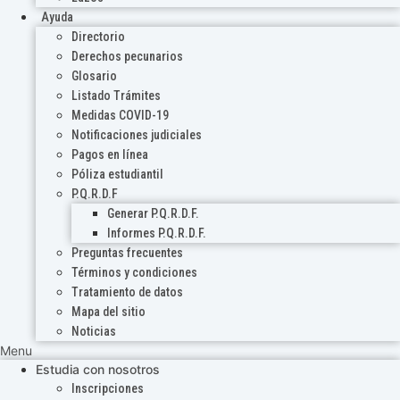
Ayuda
Directorio
Derechos pecunarios
Glosario
Listado Trámites
Medidas COVID-19
Notificaciones judiciales
Pagos en línea
Póliza estudiantil
P.Q.R.D.F
Generar P.Q.R.D.F.
Informes P.Q.R.D.F.
Preguntas frecuentes
Términos y condiciones
Tratamiento de datos
Mapa del sitio
Noticias
Menu
Estudia con nosotros
Inscripciones