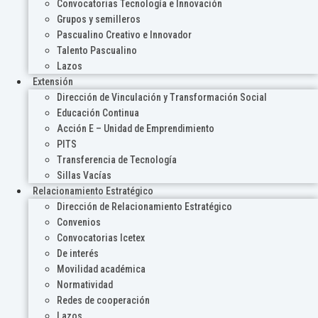
Convocatorias Tecnología e Innovación
Grupos y semilleros
Pascualino Creativo e Innovador
Talento Pascualino
Lazos
Extensión
Dirección de Vinculación y Transformación Social
Educación Continua
Acción E – Unidad de Emprendimiento
PITS
Transferencia de Tecnología
Sillas Vacías
Relacionamiento Estratégico
Dirección de Relacionamiento Estratégico
Convenios
Convocatorias Icetex
De interés
Movilidad académica
Normatividad
Redes de cooperación
Lazos