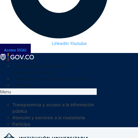
Linkedin
Youtube
Acceso SICAU
Transparencia y acceso a la
información pública
Atención y servicios a la ciudadanía
Participa
Menu
Transparencia y acceso a la información
pública
Atención y servicios a la ciudadanía
Participa