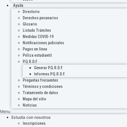
Ayuda
Directorio
Derechos pecunarios
Glosario
Listado Trámites
Medidas COVID-19
Notificaciones judiciales
Pagos en línea
Póliza estudiantil
P.Q.R.D.F
Generar P.Q.R.D.F.
Informes P.Q.R.D.F.
Preguntas frecuentes
Términos y condiciones
Tratamiento de datos
Mapa del sitio
Noticias
Menu
Estudia con nosotros
Inscripciones