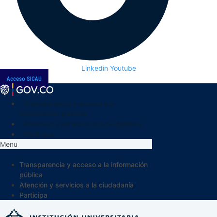
Linkedin
Youtube
Acceso SICAU
Transparencia y acceso a la
información pública
Atención y servicios a la ciudadanía
Participa
Menu
Transparencia y acceso a la información
pública
Atención y servicios a la ciudadanía
Participa