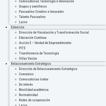
Convocatorias Tecnología e Innovación
Grupos y semilleros
Pascualino Creativo e Innovador
Talento Pascualino
Lazos
Extensión
Dirección de Vinculación y Transformación Social
Educación Continua
Acción E – Unidad de Emprendimiento
PITS
Transferencia de Tecnología
Sillas Vacías
Relacionamiento Estratégico
Dirección de Relacionamiento Estratégico
Convenios
Convocatorias Icetex
De interés
Movilidad académica
Normatividad
Redes de cooperación
Lazos