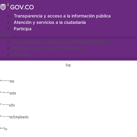
Saltar
al
contenido
Transparencia y acceso a la información pública
Atención y servicios a la ciudadanía
Participa
Menu
Transparencia y acceso a la información pública
Atención y servicios a la ciudadanía
Participa
Soy:
Aspirante
Estudiante
Egresado
Docente/Empleado
Niño