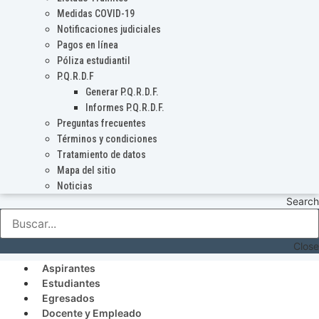
Medidas COVID-19
Notificaciones judiciales
Pagos en línea
Póliza estudiantil
P.Q.R.D.F
Generar P.Q.R.D.F.
Informes P.Q.R.D.F.
Preguntas frecuentes
Términos y condiciones
Tratamiento de datos
Mapa del sitio
Noticias
Search
Close
Aspirantes
Estudiantes
Egresados
Docente y Empleado