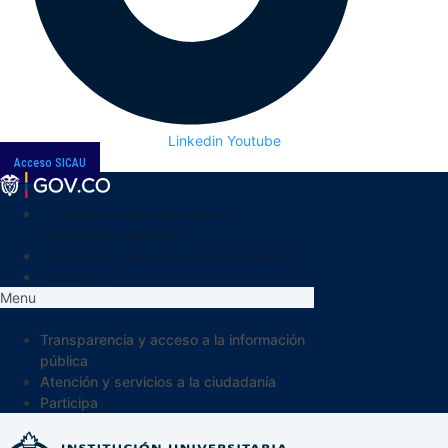
Linkedin
Youtube
Acceso SICAU
Transparencia y acceso a la
información pública
Atención y servicios a la ciudadanía
Participa
Menu
Transparencia y acceso a la información
pública
Atención y servicios a la ciudadanía
Participa