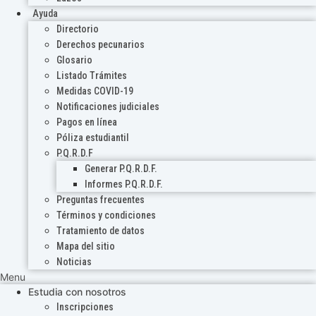
Ayuda
Directorio
Derechos pecunarios
Glosario
Listado Trámites
Medidas COVID-19
Notificaciones judiciales
Pagos en línea
Póliza estudiantil
P.Q.R.D.F
Generar P.Q.R.D.F.
Informes P.Q.R.D.F.
Preguntas frecuentes
Términos y condiciones
Tratamiento de datos
Mapa del sitio
Noticias
Menu
Estudia con nosotros
Inscripciones