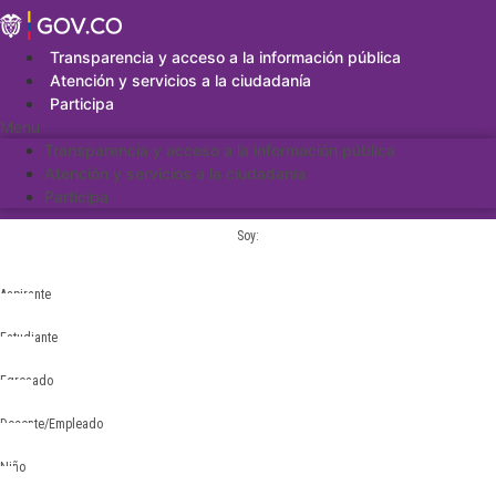
Saltar
al
contenido
Transparencia y acceso a la información pública
Atención y servicios a la ciudadanía
Participa
Menu
Transparencia y acceso a la información pública
Atención y servicios a la ciudadanía
Participa
Soy:
Aspirante
Estudiante
Egresado
Docente/Empleado
Niño