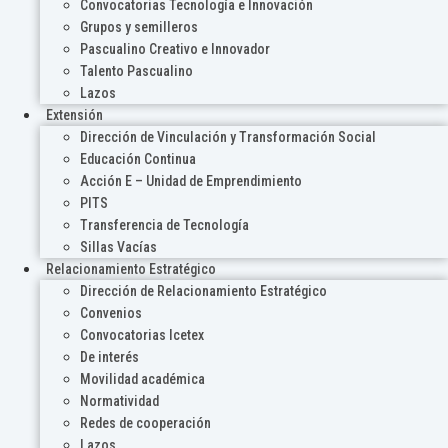
Convocatorias Tecnología e Innovación
Grupos y semilleros
Pascualino Creativo e Innovador
Talento Pascualino
Lazos
Extensión
Dirección de Vinculación y Transformación Social
Educación Continua
Acción E – Unidad de Emprendimiento
PITS
Transferencia de Tecnología
Sillas Vacías
Relacionamiento Estratégico
Dirección de Relacionamiento Estratégico
Convenios
Convocatorias Icetex
De interés
Movilidad académica
Normatividad
Redes de cooperación
Lazos