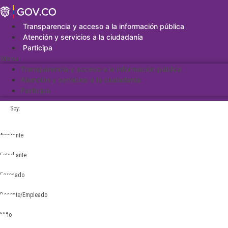
Saltar
al
contenido
Transparencia y acceso a la información pública
Atención y servicios a la ciudadanía
Participa
Menu
Transparencia y acceso a la información pública
Atención y servicios a la ciudadanía
Participa
Soy:
Aspirante
Estudiante
Egresado
Docente/Empleado
Niño