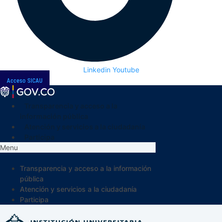
Linkedin
Youtube
Acceso SICAU
Transparencia y acceso a la
información pública
Atención y servicios a la ciudadanía
Participa
Menu
Transparencia y acceso a la información
pública
Atención y servicios a la ciudadanía
Participa