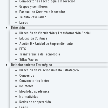
Convocatorias Tecnología e Innovación
Grupos y semilleros
Pascualino Creativo e Innovador
Talento Pascualino
Lazos
Extensión
Dirección de Vinculación y Transformación Social
Educación Continua
Acción E – Unidad de Emprendimiento
PITS
Transferencia de Tecnología
Sillas Vacías
Relacionamiento Estratégico
Dirección de Relacionamiento Estratégico
Convenios
Convocatorias Icetex
De interés
Movilidad académica
Normatividad
Redes de cooperación
Lazos