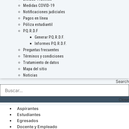
Medidas COVID-19
Notificaciones judiciales
Pagos en línea
Póliza estudiantil
P.Q.R.D.F
Generar P.Q.R.D.F.
Informes P.Q.R.D.F.
Preguntas frecuentes
Términos y condiciones
Tratamiento de datos
Mapa del sitio
Noticias
Search
Close
Aspirantes
Estudiantes
Egresados
Docente y Empleado