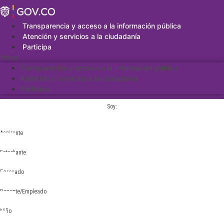
Saltar
al
contenido
Transparencia y acceso a la información pública
Atención y servicios a la ciudadanía
Participa
Menu
Transparencia y acceso a la información pública
Atención y servicios a la ciudadanía
Participa
Soy:
Aspirante
Estudiante
Egresado
Docente/Empleado
Niño