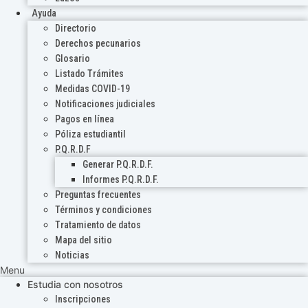
Ayuda
Directorio
Derechos pecunarios
Glosario
Listado Trámites
Medidas COVID-19
Notificaciones judiciales
Pagos en línea
Póliza estudiantil
P.Q.R.D.F
Generar P.Q.R.D.F.
Informes P.Q.R.D.F.
Preguntas frecuentes
Términos y condiciones
Tratamiento de datos
Mapa del sitio
Noticias
Menu
Estudia con nosotros
Inscripciones