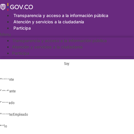
Saltar
al
contenido
Transparencia y acceso a la información pública
Atención y servicios a la ciudadanía
Participa
Menu
Transparencia y acceso a la información pública
Atención y servicios a la ciudadanía
Participa
Soy:
Aspirante
Estudiante
Egresado
Docente/Empleado
Niño