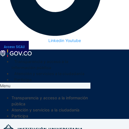
Linkedin
Youtube
Acceso SICAU
Transparencia y acceso a la
información pública
Atención y servicios a la ciudadanía
Participa
Menu
Transparencia y acceso a la información
pública
Atención y servicios a la ciudadanía
Participa