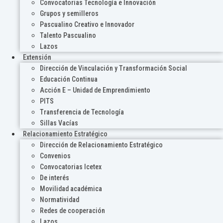
Convocatorias Tecnología e Innovación
Grupos y semilleros
Pascualino Creativo e Innovador
Talento Pascualino
Lazos
Extensión
Dirección de Vinculación y Transformación Social
Educación Continua
Acción E – Unidad de Emprendimiento
PITS
Transferencia de Tecnología
Sillas Vacías
Relacionamiento Estratégico
Dirección de Relacionamiento Estratégico
Convenios
Convocatorias Icetex
De interés
Movilidad académica
Normatividad
Redes de cooperación
Lazos