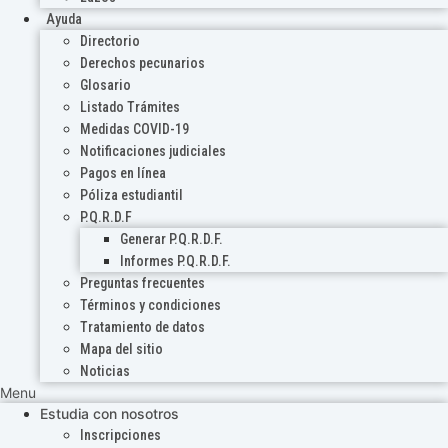
Ayuda
Directorio
Derechos pecunarios
Glosario
Listado Trámites
Medidas COVID-19
Notificaciones judiciales
Pagos en línea
Póliza estudiantil
P.Q.R.D.F
Generar P.Q.R.D.F.
Informes P.Q.R.D.F.
Preguntas frecuentes
Términos y condiciones
Tratamiento de datos
Mapa del sitio
Noticias
Menu
Estudia con nosotros
Inscripciones