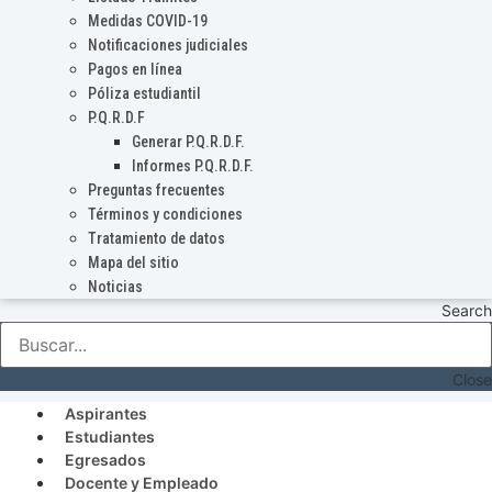
Medidas COVID-19
Notificaciones judiciales
Pagos en línea
Póliza estudiantil
P.Q.R.D.F
Generar P.Q.R.D.F.
Informes P.Q.R.D.F.
Preguntas frecuentes
Términos y condiciones
Tratamiento de datos
Mapa del sitio
Noticias
Search
Close
Aspirantes
Estudiantes
Egresados
Docente y Empleado