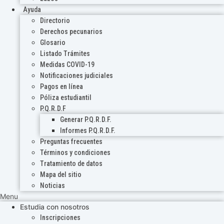
Ayuda
Directorio
Derechos pecunarios
Glosario
Listado Trámites
Medidas COVID-19
Notificaciones judiciales
Pagos en línea
Póliza estudiantil
P.Q.R.D.F
Generar P.Q.R.D.F.
Informes P.Q.R.D.F.
Preguntas frecuentes
Términos y condiciones
Tratamiento de datos
Mapa del sitio
Noticias
Menu
Estudia con nosotros
Inscripciones