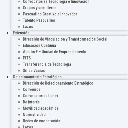
Convocatorias Tecnología e Innovación
Grupos y semilleros
Pascualino Creativo e Innovador
Talento Pascualino
Lazos
Extensión
Dirección de Vinculación y Transformación Social
Educación Continua
Acción E – Unidad de Emprendimiento
PITS
Transferencia de Tecnología
Sillas Vacías
Relacionamiento Estratégico
Dirección de Relacionamiento Estratégico
Convenios
Convocatorias Icetex
De interés
Movilidad académica
Normatividad
Redes de cooperación
Lazos