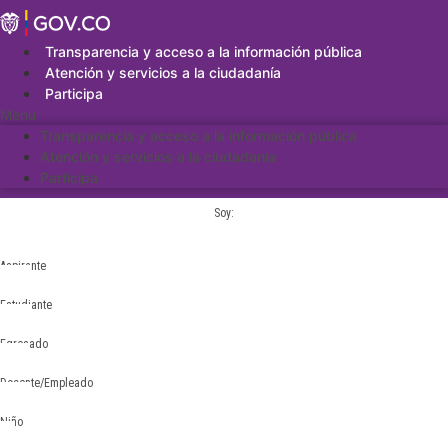
Saltar
al
contenido
Transparencia y acceso a la información pública
Atención y servicios a la ciudadanía
Participa
Menu
Transparencia y acceso a la información pública
Atención y servicios a la ciudadanía
Participa
Soy:
Aspirante
Estudiante
Egresado
Docente/Empleado
Niño