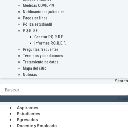
Medidas COVID-19
Notificaciones judiciales
Pagos en línea
Póliza estudiantil
P.Q.R.D.F
Generar P.Q.R.D.F.
Informes P.Q.R.D.F.
Preguntas frecuentes
Términos y condiciones
Tratamiento de datos
Mapa del sitio
Noticias
Search
Close
Aspirantes
Estudiantes
Egresados
Docente y Empleado