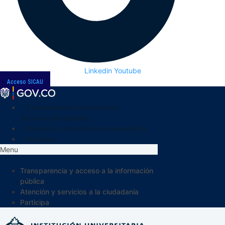
Linkedin
Youtube
Acceso SICAU
Transparencia y acceso a la
información pública
Atención y servicios a la ciudadanía
Participa
Menu
Transparencia y acceso a la información
pública
Atención y servicios a la ciudadanía
Participa