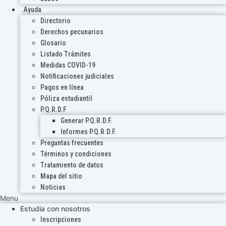
Ayuda
Directorio
Derechos pecunarios
Glosario
Listado Trámites
Medidas COVID-19
Notificaciones judiciales
Pagos en línea
Póliza estudiantil
P.Q.R.D.F
Generar P.Q.R.D.F.
Informes P.Q.R.D.F.
Preguntas frecuentes
Términos y condiciones
Tratamiento de datos
Mapa del sitio
Noticias
Menu
Estudia con nosotros
Inscripciones