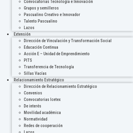
Convocatorias Tecnología e Innovación
Grupos y semilleros
Pascualino Creativo e Innovador
Talento Pascualino
Lazos
Extensión
Dirección de Vinculación y Transformación Social
Educación Continua
Acción E – Unidad de Emprendimiento
PITS
Transferencia de Tecnología
Sillas Vacías
Relacionamiento Estratégico
Dirección de Relacionamiento Estratégico
Convenios
Convocatorias Icetex
De interés
Movilidad académica
Normatividad
Redes de cooperación
Lazos