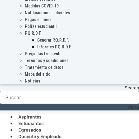
Medidas COVID-19
Notificaciones judiciales
Pagos en línea
Póliza estudiantil
P.Q.R.D.F
Generar P.Q.R.D.F.
Informes P.Q.R.D.F.
Preguntas frecuentes
Términos y condiciones
Tratamiento de datos
Mapa del sitio
Noticias
Search
Close
Aspirantes
Estudiantes
Egresados
Docente y Empleado