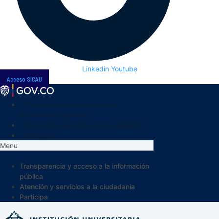
Linkedin
Youtube
Acceso SICAU
Transparencia y acceso a la
información pública
Atención y servicios a la ciudadanía
Participa
Menu
Transparencia y acceso a la información
pública
Atención y servicios a la ciudadanía
Participa