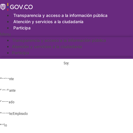
Saltar
al
contenido
Transparencia y acceso a la información pública
Atención y servicios a la ciudadanía
Participa
Menu
Transparencia y acceso a la información pública
Atención y servicios a la ciudadanía
Participa
Soy:
Aspirante
Estudiante
Egresado
Docente/Empleado
Niño