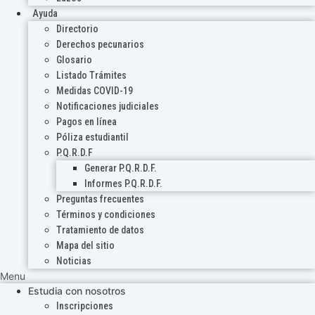
Ayuda
Directorio
Derechos pecunarios
Glosario
Listado Trámites
Medidas COVID-19
Notificaciones judiciales
Pagos en línea
Póliza estudiantil
P.Q.R.D.F
Generar P.Q.R.D.F.
Informes P.Q.R.D.F.
Preguntas frecuentes
Términos y condiciones
Tratamiento de datos
Mapa del sitio
Noticias
Menu
Estudia con nosotros
Inscripciones