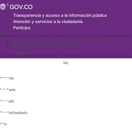
Saltar
al
contenido
Transparencia y acceso a la información pública
Atención y servicios a la ciudadanía
Participa
Menu
Transparencia y acceso a la información pública
Atención y servicios a la ciudadanía
Participa
Soy:
Aspirante
Estudiante
Egresado
Docente/Empleado
Niño