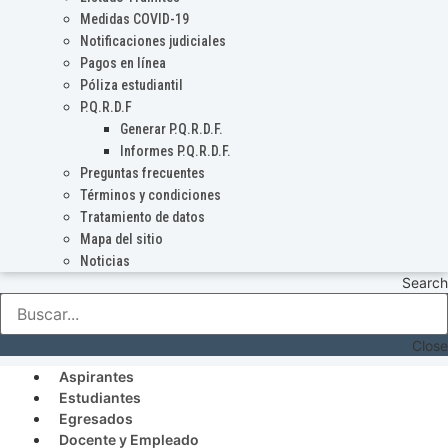
Medidas COVID-19
Notificaciones judiciales
Pagos en línea
Póliza estudiantil
P.Q.R.D.F
Generar P.Q.R.D.F.
Informes P.Q.R.D.F.
Preguntas frecuentes
Términos y condiciones
Tratamiento de datos
Mapa del sitio
Noticias
Search
Close
Aspirantes
Estudiantes
Egresados
Docente y Empleado