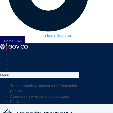
Linkedin
Youtube
Acceso SICAU
Transparencia y acceso a la
información pública
Atención y servicios a la ciudadanía
Participa
Menu
Transparencia y acceso a la información
pública
Atención y servicios a la ciudadanía
Participa