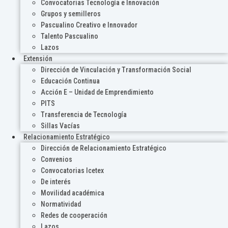
Convocatorias Tecnología e Innovación
Grupos y semilleros
Pascualino Creativo e Innovador
Talento Pascualino
Lazos
Extensión
Dirección de Vinculación y Transformación Social
Educación Continua
Acción E – Unidad de Emprendimiento
PITS
Transferencia de Tecnología
Sillas Vacías
Relacionamiento Estratégico
Dirección de Relacionamiento Estratégico
Convenios
Convocatorias Icetex
De interés
Movilidad académica
Normatividad
Redes de cooperación
Lazos